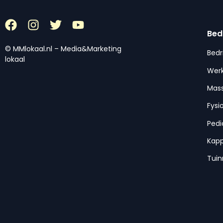
Bed
© MMlokaal.nl – Media&Marketing
Bedr
lokaal
Werk
Mas
Fysi
Pedi
Kap
Tui