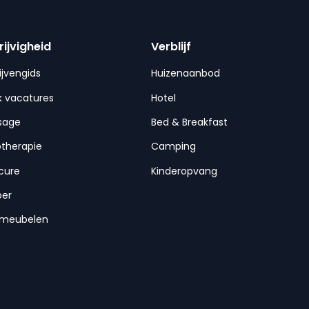
rijvigheid
Verblijf
ijvengids
Huizenaanbod
 vacatures
Hotel
sage
Bed & Breakfast
otherapie
Camping
cure
Kinderopvang
per
nmeubelen