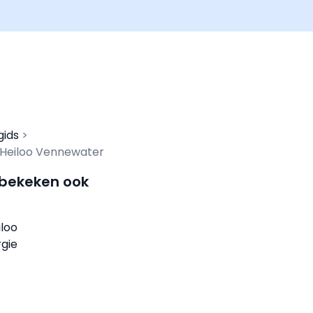
gids
 Heiloo Vennewater
 bekeken ook
iloo
gie