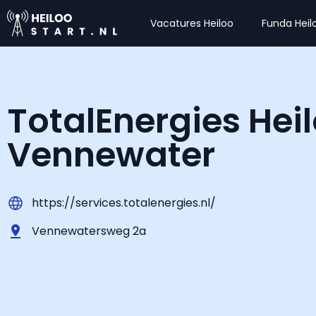
Vacatures Heiloo
Funda Heil
TotalEnergies Hei
Vennewater
https://services.totalenergies.nl/
Vennewatersweg 2a