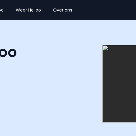
oo
Weer Heiloo
Over ons
loo