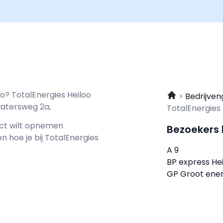
oo? TotalEnergies Heiloo
Bedrijven
atersweg 2a,
TotalEnergies
act wilt opnemen
Bezoekers
en hoe je bij TotalEnergies
A 9
BP express He
GP Groot ener