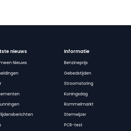
tste nieuws
Informatie
emeen Nieuws
Benzineprijs
meldingen
Gebedstijden
r
Stroomstoring
nementen
Koningsdag
gunningen
Rommelmarkt
lijdensberichten
Stemwijzer
s
PCR-test