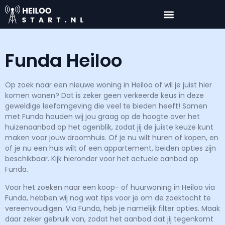
Funda Heiloo
Op zoek naar
een nieuwe woning in Heiloo of wil je juist hier
komen wonen? Dat is zeker geen verkeerde keus in deze
geweldige leefomgeving die veel te bieden heeft! Samen
met Funda houden
wij
jou
graag op de hoogte over het
huizenaanbod op het ogenblik, zodat
jij
de juiste keuze kunt
maken voor
jouw
droomhuis.
Of je nu wilt huren of kopen, en
of
je nu een huis wilt of een
appartement
,
beiden opties
zijn
beschikbaar. Kijk hieronder voor het actuele aanbod op
Funda.
Voor het zoeken naar een koop- of huurwoning in Heiloo via
Funda, hebben
wij
nog wat tips voor je om de zoektocht te
vereenvoudigen. Via Funda, heb je namelijk filter opties. Maak
daar zeker gebruik van, zodat het aanbod dat
jij
tegenkomt