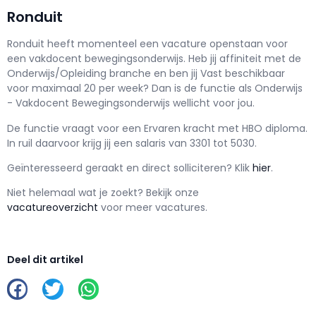
Ronduit
Ronduit h
eeft momenteel een vacature openstaan voor
een
vakdocent bewegingsonderwijs
. Heb jij affiniteit met de
Onderwijs/Opleiding branche en ben jij
Vast
beschikbaar
voor maximaal
20 per week? Dan is de functie als
Onderwijs
- Vakdocent Bewegingsonderwijs wellicht voor jou.
De functie vraagt voor een
Ervaren kracht met
HBO
diploma.
In ruil daarvoor krijg jij een salaris van
3301
tot
5030.
Geïnteresseerd geraakt en d
irect solliciteren? Klik
hier
.
Niet helemaal wat je zoekt? Bekijk onze
vacatureoverzicht
voor meer vacatures.
Deel dit artikel