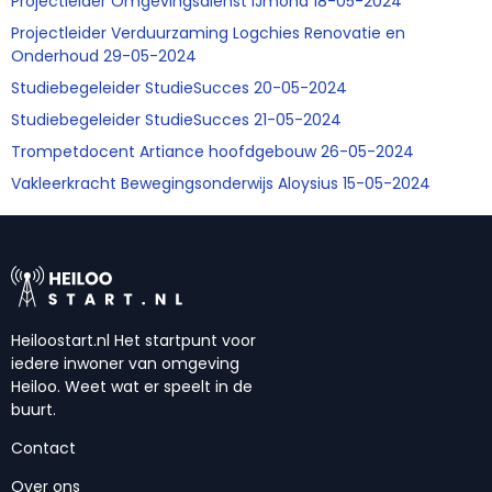
Projectleider Omgevingsdienst IJmond 18-05-2024
Projectleider Verduurzaming Logchies Renovatie en
Onderhoud 29-05-2024
Studiebegeleider StudieSucces 20-05-2024
Studiebegeleider StudieSucces 21-05-2024
Trompetdocent Artiance hoofdgebouw 26-05-2024
Vakleerkracht Bewegingsonderwijs Aloysius 15-05-2024
Heiloostart.nl Het startpunt voor
iedere inwoner van omgeving
Heiloo. Weet wat er speelt in de
buurt.
Contact
Over ons