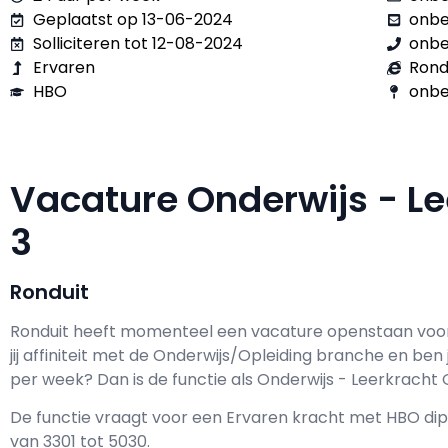
Geplaatst op 13-06-2024
onb
Solliciteren tot 12-08-2024
onb
Ervaren
Rond
HBO
onbe
Vacature Onderwijs - L
3
Ronduit
Ronduit h
eeft momenteel een vacature openstaan voo
jij affiniteit met de Onderwijs/Opleiding branche en ben j
per week? Dan is de functie als
Onderwijs - Leerkracht G
De functie vraagt voor een
Ervaren kracht met
HBO
dip
van
3301
tot
5030.