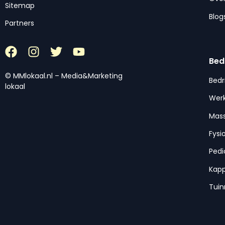
Sitemap
Blog
Partners
Bed
© MMlokaal.nl – Media&Marketing
Bedr
lokaal
Werk
Mas
Fysi
Pedi
Kap
Tui