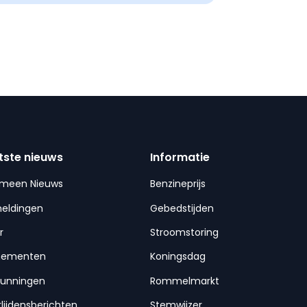
tste nieuws
Informatie
emeen Nieuws
Benzineprijs
meldingen
Gebedstijden
r
Stroomstoring
nementen
Koningsdag
gunningen
Rommelmarkt
lijdensberichten
Stemwijzer