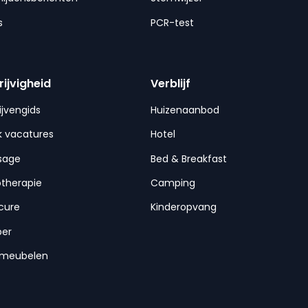
s
PCR-test
rijvigheid
Verblijf
ijvengids
Huizenaanbod
 vacatures
Hotel
sage
Bed & Breakfast
otherapie
Camping
cure
Kinderopvang
per
nmeubelen