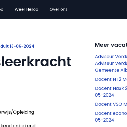
oo
Weer Heiloo
Over ons
Meer vacat
nduit 13-06-2024
leerkracht
Adviseur Ver
Adviseur Ver
Gemeente Al
Docent NT2 M
Docent NaSk 
05-2024
Docent VSO M
rwijs/Opleiding
Docent econo
05-2024
kend onbekend