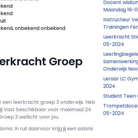
Docent wiskun
ekend
Maandag 16-
ekend
Instructeur Ve
uit
Trainingen Fe
kend, onbekend onbekend
Leerkracht Sti
05-2024
Leerlingbegele
eerkracht Groep
Samenwerking
Onderwijs No
Leraar LC Gym
2024
Student Teen
r een
leerkracht groep 3 onderwijs
. Heb
Trompetdocen
ij
Vast
beschikbaar voor maximaal
24
05-2024
roep 3 wellicht voor jou.
loma. In ruil daarvoor krijg jij een salaris