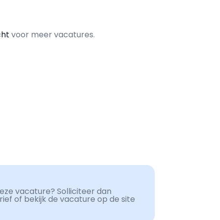
cht
voor meer vacatures.
ze vacature? Solliciteer dan
ef of bekijk de vacature op de site