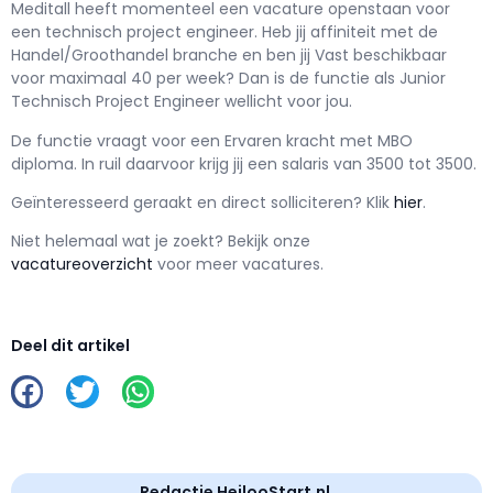
Meditall h
eeft momenteel een vacature openstaan voor
een
technisch project engineer
. Heb jij affiniteit met de
Handel/Groothandel branche en ben jij
Vast
beschikbaar
voor maximaal
40 per week? Dan is de functie als
Junior
Technisch Project Engineer wellicht voor jou.
De functie vraagt voor een
Ervaren kracht met
MBO
diploma. In ruil daarvoor krijg jij een salaris van
3500
tot
3500.
Geïnteresseerd geraakt en d
irect solliciteren? Klik
hier
.
Niet helemaal wat je zoekt? Bekijk onze
vacatureoverzicht
voor meer vacatures.
Deel dit artikel
Redactie HeilooStart.nl