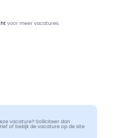
cht
voor meer vacatures.
ze vacature? Solliciteer dan
ef of bekijk de vacature op de site