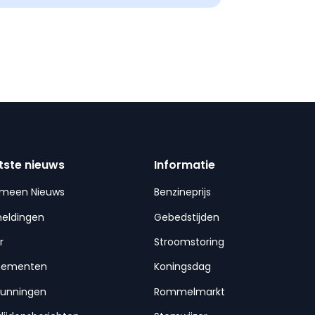
tste nieuws
Informatie
emeen Nieuws
Benzineprijs
meldingen
Gebedstijden
r
Stroomstoring
nementen
Koningsdag
gunningen
Rommelmarkt