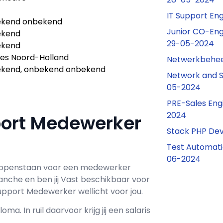
IT Support En
kend onbekend
Junior CO-Eng
ekend
29-05-2024
ekend
s Noord-Holland
Netwerkbehee
kend, onbekend onbekend
Network and S
05-2024
PRE-Sales Eng
2024
port Medewerker
Stack PHP De
Test Automat
06-2024
 openstaan voor een
medewerker
ranche en ben jij
Vast
beschikbaar voor
upport Medewerker wellicht voor jou.
loma. In ruil daarvoor krijg jij een salaris