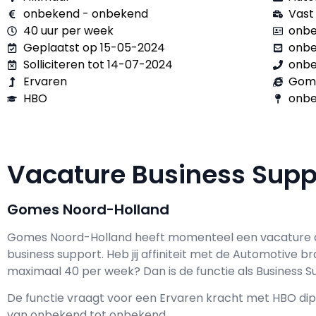
onbekend - onbekend
Vast
40 uur per week
onbe
Geplaatst op 15-05-2024
onb
Solliciteren tot 14-07-2024
onb
Ervaren
Gome
HBO
onbe
Vacature Business Sup
Gomes Noord-Holland
Gomes Noord-Holland h
eeft momenteel een vacature
business support
. Heb jij affiniteit met de Automotive b
maximaal
40 per week? Dan is de functie als
Business S
De functie vraagt voor een
Ervaren kracht met
HBO
dip
van
onbekend
tot
onbekend.