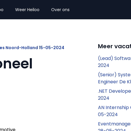
oo
Weer Heiloo
Over ons
Meer vacat
es Noord-Holland 15-05-2024
oneel
(Lead) Softwa
2024
(Senior) Syste
Engineer De K
.NET Develope
2024
AN Internship
05-2024
Eventmanageme
motive
28-05-2024