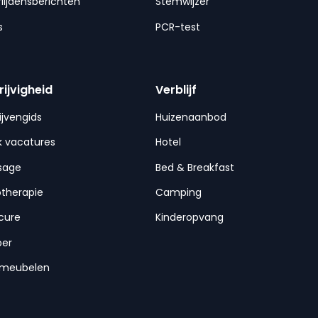
lijdensberichten
Stemwijzer
s
PCR-test
rijvigheid
Verblijf
ijvengids
Huizenaanbod
 vacatures
Hotel
sage
Bed & Breakfast
otherapie
Camping
cure
Kinderopvang
per
nmeubelen