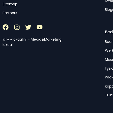
Over
Sitemap
Blog
Partners
Bed
© MMlokaal.nl – Media&Marketing
Bedr
lokaal
Werk
Mas
Fysi
Pedi
Kap
Tui