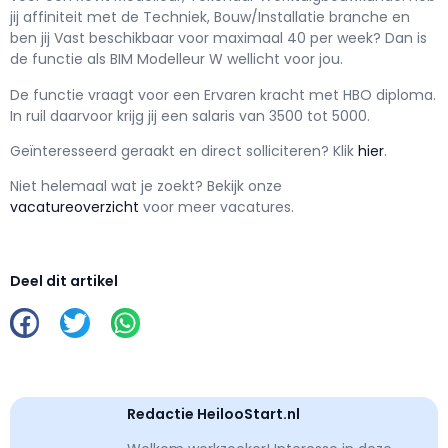
jij affiniteit met de Techniek, Bouw/Installatie branche en
ben jij
Vast
beschikbaar voor maximaal
40 per week? Dan is
de functie als
BIM Modelleur W wellicht voor jou.
De functie vraagt voor een
Ervaren kracht met
HBO
diploma.
In ruil daarvoor krijg jij een salaris van
3500
tot
5000.
Geïnteresseerd geraakt en d
irect solliciteren? Klik
hier
.
Niet helemaal wat je zoekt? Bekijk onze
vacatureoverzicht
voor meer vacatures.
Deel dit artikel
Redactie HeilooStart.nl