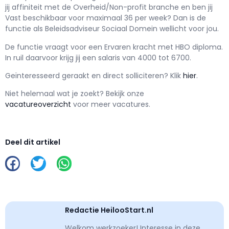
jij affiniteit met de Overheid/Non-profit branche en ben jij
Vast
beschikbaar voor maximaal
36 per week? Dan is de
functie als
Beleidsadviseur Sociaal Domein wellicht voor jou.
De functie vraagt voor een
Ervaren kracht met
HBO
diploma.
In ruil daarvoor krijg jij een salaris van
4000
tot
6700.
Geïnteresseerd geraakt en d
irect solliciteren? Klik
hier
.
Niet helemaal wat je zoekt? Bekijk onze
vacatureoverzicht
voor meer vacatures.
Deel dit artikel
Redactie HeilooStart.nl
Welkom werkzoeker! Interesse in deze