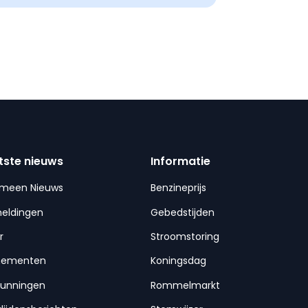
tste nieuws
Informatie
emeen Nieuws
Benzineprijs
meldingen
Gebedstijden
r
Stroomstoring
nementen
Koningsdag
gunningen
Rommelmarkt