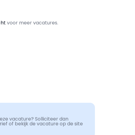
cht
voor meer vacatures.
ze vacature? Solliciteer dan
ef of bekijk de vacature op de site