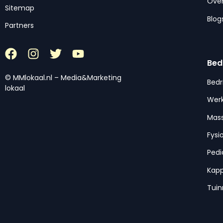
Over
Sitemap
Blog
Partners
Bed
© MMlokaal.nl – Media&Marketing
Bedr
lokaal
Werk
Mas
Fysi
Pedi
Kap
Tui