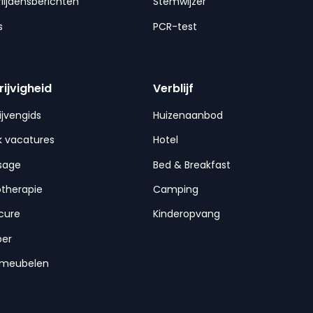
lijdensberichten
Stemwijzer
s
PCR-test
rijvigheid
Verblijf
ijvengids
Huizenaanbod
 vacatures
Hotel
sage
Bed & Breakfast
otherapie
Camping
cure
Kinderopvang
per
nmeubelen