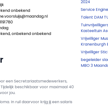
2024
ijk
Service Engin
kend onbekend
ine.voorsluijs@maandag.nl
Talent DAM T
3191780
Tuinvrijwilliger
ndag
Kasteeltuin 
kend, onbekend onbekend
Vrijwilliger 
Kranenburgh 
Vrijwilliger S
er
begeleider sl
MBO 3 Maanda
oor een
Secretariaatsmedewerkers,
j
Tijdelijk
beschikbaar voor maximaal
40
voor jou.
loma. In ruil daarvoor krijg jij een salaris