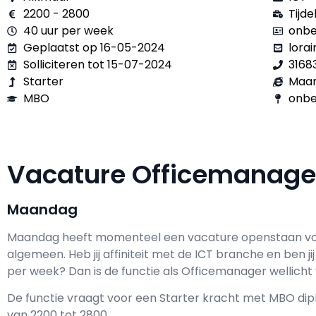
2200 - 2800
Tijdel
40 uur per week
onbe
Geplaatst op 16-05-2024
lora
Solliciteren tot 15-07-2024
3168
Starter
Maa
MBO
onbe
Vacature Officemanag
Maandag
Maandag h
eeft momenteel een vacature openstaan v
algemeen
. Heb jij affiniteit met de ICT branche en ben ji
per week? Dan is de functie als
Officemanager wellicht 
De functie vraagt voor een
Starter kracht met
MBO
dip
van
2200
tot
2800.