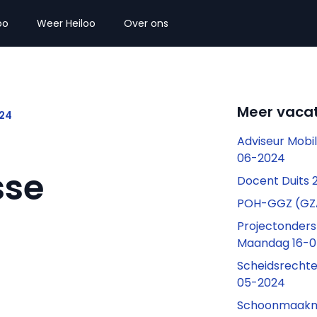
oo
Weer Heiloo
Over ons
Meer vacat
24
Adviseur Mobi
06-2024
sse
Docent Duits
POH-GGZ (GZ
Projectonders
Maandag 16-
Scheidsrecht
05-2024
Schoonmaakme