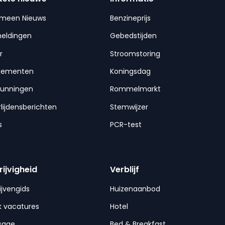
emeen Nieuws
Benzineprijs
meldingen
Gebedstijden
r
Stroomstoring
nementen
Koningsdag
gunningen
Rommelmarkt
lijdensberichten
Stemwijzer
s
PCR-test
rijvigheid
Verblijf
ijvengids
Huizenaanbod
 vacatures
Hotel
sage
Bed & Breakfast