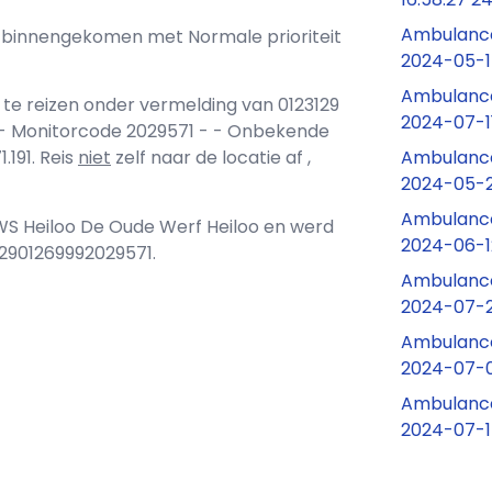
Ambulance
ons binnengekomen met Normale prioriteit
2024-05-1
Ambulance
 te reizen onder vermelding van 0123129
2024-07-11
- Monitorcode 2029571 - - Onbekende
Ambulance
.191. Reis
niet
zelf naar de locatie af ,
2024-05-2
Ambulance
VWS Heiloo De Oude Werf Heiloo en werd
2024-06-1
2901269992029571.
Ambulance 
2024-07-21
Ambulance
2024-07-0
Ambulance
2024-07-1