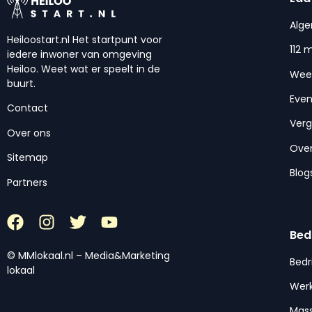
Alg
Heiloostart.nl Het startpunt voor
112 
iedere inwoner van omgeving
Heiloo. Weet wat er speelt in de
Wee
buurt.
Eve
Contact
Ver
Over ons
Over
Sitemap
Blog
Partners
Bed
© MMlokaal.nl – Media&Marketing
Bedr
lokaal
Werk
Mas