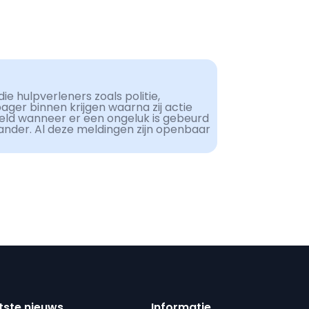
ie hulpverleners zoals politie,
er binnen krijgen waarna zij actie
eld wanneer er een ongeluk is gebeurd
ander. Al deze meldingen zijn openbaar
tste nieuws
Informatie