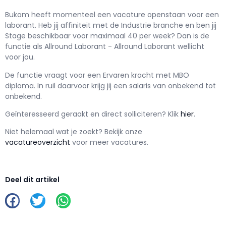
Bukom h
eeft momenteel een vacature openstaan voor een
laborant
. Heb jij affiniteit met de Industrie branche en ben jij
Stage
beschikbaar voor maximaal
40 per week? Dan is de
functie als
Allround Laborant - Allround Laborant wellicht
voor jou.
De functie vraagt voor een
Ervaren kracht met
MBO
diploma. In ruil daarvoor krijg jij een salaris van
onbekend
tot
onbekend.
Geïnteresseerd geraakt en d
irect solliciteren? Klik
hier
.
Niet helemaal wat je zoekt? Bekijk onze
vacatureoverzicht
voor meer vacatures.
Deel dit artikel