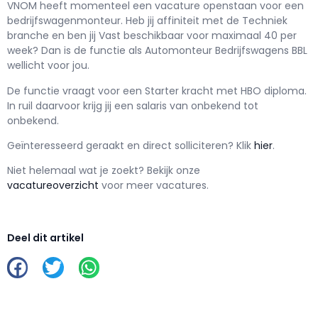
VNOM h
eeft momenteel een vacature openstaan voor een
bedrijfswagenmonteur
. Heb jij affiniteit met de Techniek
branche en ben jij
Vast
beschikbaar voor maximaal
40 per
week? Dan is de functie als
Automonteur Bedrijfswagens BBL
wellicht voor jou.
De functie vraagt voor een
Starter kracht met
HBO
diploma.
In ruil daarvoor krijg jij een salaris van
onbekend
tot
onbekend.
Geïnteresseerd geraakt en d
irect solliciteren? Klik
hier
.
Niet helemaal wat je zoekt? Bekijk onze
vacatureoverzicht
voor meer vacatures.
Deel dit artikel