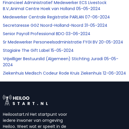
Financieel Administratief Medewerker ECS Livestock
B.V.;Animal Centre Hoek van Holland 05-05-2024
Medewerker Centrale Registratie PARLAN 07-06-2024
Secretaresse GGZ Noord-Holland-Noord 31-05-2024
Senior Payroll Professional BDO 03-06-2024
Sr Medewerker Personeelsadministratie FYGI BV 20-05-2024
Stagiaire The Gift Label 15-05-2024
Vrijwilliger Bestuurslid (Algemeen) Stichting Juradi 05-05-
2024
Ziekenhuis Medisch Codeur Rode Kruis Ziekenhuis 12-06-2024
Heiloostart.nl Het startpunt voor
iedere inwoner van omgeving
Heiloo. Weet wat er speelt in de