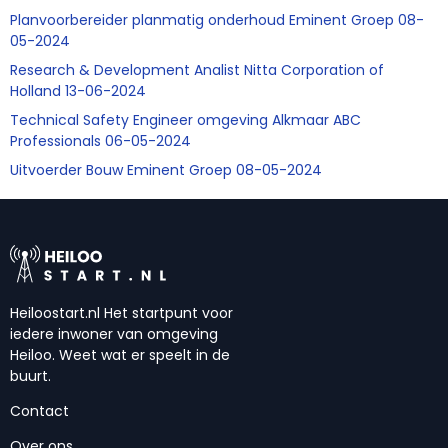
Planvoorbereider planmatig onderhoud Eminent Groep 08-
05-2024
Research & Development Analist Nitta Corporation of
Holland 13-06-2024
Technical Safety Engineer omgeving Alkmaar ABC
Professionals 06-05-2024
Uitvoerder Bouw Eminent Groep 08-05-2024
Heiloostart.nl Het startpunt voor
iedere inwoner van omgeving
Heiloo. Weet wat er speelt in de
buurt.
Contact
Over ons