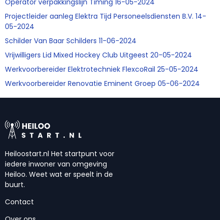
Operator verpakkingslijn Timing 16-05-2024
Projectleider aanleg Elektra Tijd Personeelsdiensten B.V. 14-
05-2024
Schilder Van Baar Schilders 11-06-2024
Vrijwilligers Lid Mixed Hockey Club Uitgeest 20-05-2024
Werkvoorbereider Elektrotechniek FlexcoRail 25-05-2024
Werkvoorbereider Renovatie Eminent Groep 05-06-2024
Heiloostart.nl Het startpunt voor
iedere inwoner van omgeving
Heiloo. Weet wat er speelt in de
buurt.
Contact
Over ons