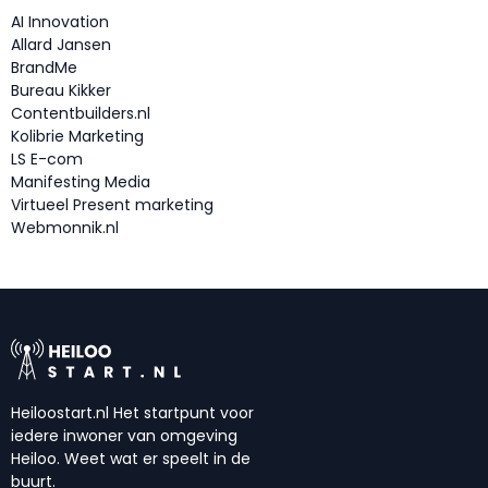
AI Innovation
Allard Jansen
BrandMe
Bureau Kikker
Contentbuilders.nl
Kolibrie Marketing
LS E-com
Manifesting Media
Virtueel Present marketing
Webmonnik.nl
Heiloostart.nl Het startpunt voor
iedere inwoner van omgeving
Heiloo. Weet wat er speelt in de
buurt.