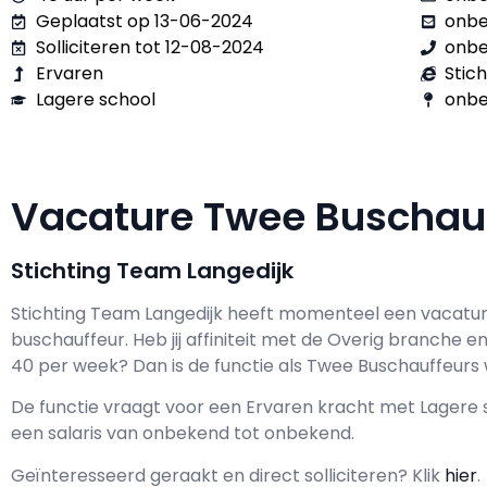
Geplaatst op 13-06-2024
onb
Solliciteren tot 12-08-2024
onb
Ervaren
Stic
Lagere school
onbe
Vacature Twee Buschau
Stichting Team Langedijk
Stichting Team Langedijk h
eeft momenteel een vacatu
buschauffeur
. Heb jij affiniteit met de Overig branche en
40 per week? Dan is de functie als
Twee Buschauffeurs w
De functie vraagt voor een
Ervaren kracht met
Lagere 
een salaris van
onbekend
tot
onbekend.
Geïnteresseerd geraakt en d
irect solliciteren? Klik
hier
.