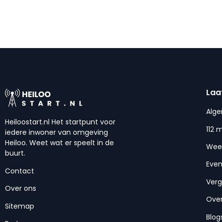
Laa
Alg
Heiloostart.nl Het startpunt voor
112 
iedere inwoner van omgeving
Heiloo. Weet wat er speelt in de
Wee
buurt.
Eve
Contact
Ver
Over ons
Over
Sitemap
Blog