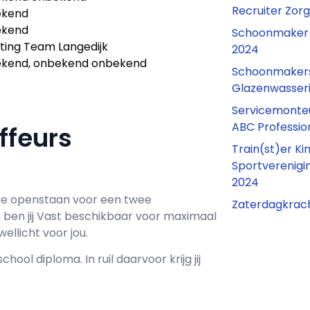
Recruiter Zo
ekend
ekend
Schoonmaker 
hting Team Langedijk
2024
kend, onbekend onbekend
Schoonmakers
Glazenwasser
Servicemonte
ABC Professio
ffeurs
Train(st)er K
Sportverenigi
2024
re openstaan voor een
twee
Zaterdagkrac
 ben jij
Vast
beschikbaar voor maximaal
ellicht voor jou.
school
diploma. In ruil daarvoor krijg jij