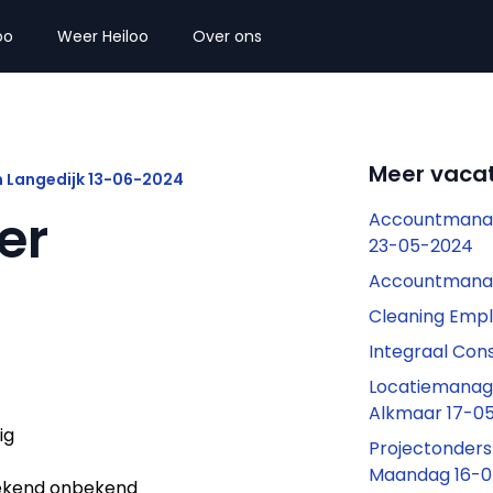
oo
Weer Heiloo
Over ons
Meer vacat
m Langedijk 13-06-2024
er
Accountmanag
23-05-2024
Accountmana
Cleaning Emp
Integraal Co
Locatiemanage
Alkmaar 17-0
ig
Projectonders
Maandag 16-
kend onbekend