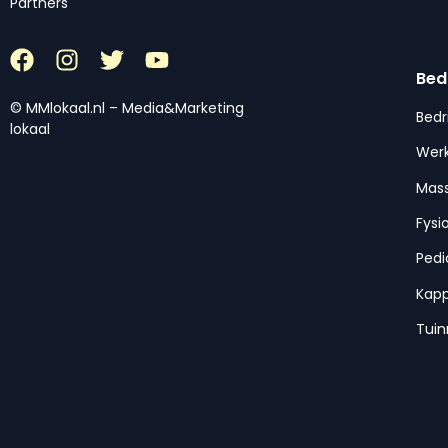
Partners
Bed
© MMlokaal.nl – Media&Marketing
Bedr
lokaal
Werk
Mas
Fysi
Pedi
Kap
Tui