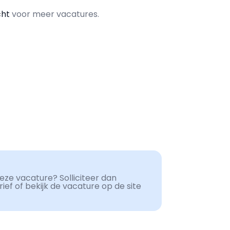
cht
voor meer vacatures.
ze vacature? Solliciteer dan
ef of bekijk de vacature op de site