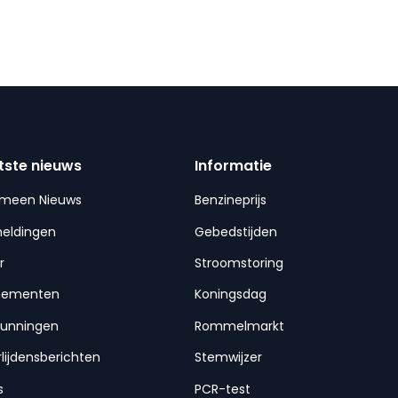
tste nieuws
Informatie
emeen Nieuws
Benzineprijs
meldingen
Gebedstijden
r
Stroomstoring
nementen
Koningsdag
gunningen
Rommelmarkt
lijdensberichten
Stemwijzer
s
PCR-test