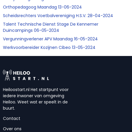
Orthopedagoog Maandag 13-06-2024
Scheidsrechters Voetbalvereniging H.S.V. 28-04-2024
Talent Technische Dienst Stage De Kennemer
Duincampings 06-05-2024
Vergunningverlener APV Maandag 16-05-2024
Werkvoorbereider Kozijnen Cibeo 13-05-2024
Heiloostart.nl Het startpunt voor
iedere inwoner van omgeving
Heiloo. Weet wat er speelt in de
buurt.
Contact
Over ons