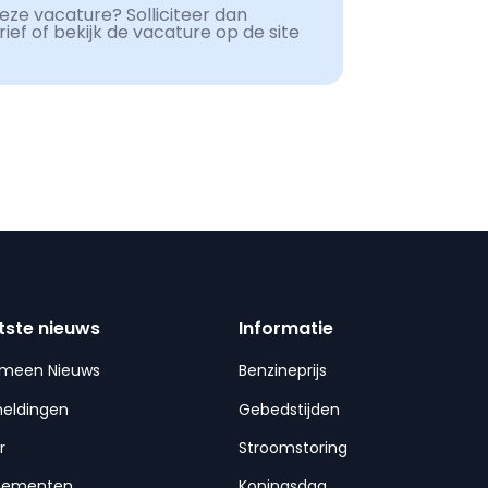
ze vacature? Solliciteer dan
ef of bekijk de vacature op de site
tste nieuws
Informatie
emeen Nieuws
Benzineprijs
meldingen
Gebedstijden
r
Stroomstoring
nementen
Koningsdag