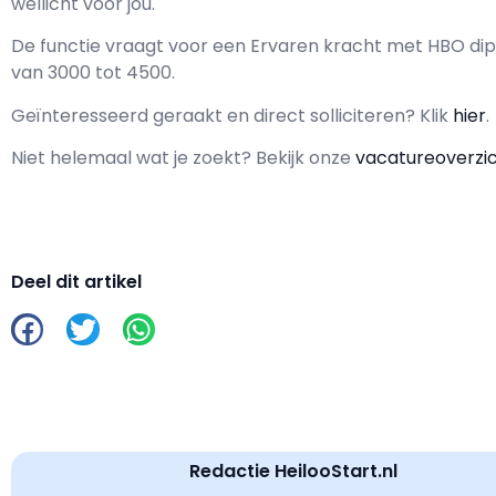
wellicht voor jou.
De functie vraagt voor een
Ervaren kracht met
HBO
dip
van
3000
tot
4500.
Geïnteresseerd geraakt en d
irect solliciteren? Klik
hier
.
Niet helemaal wat je zoekt? Bekijk onze
vacatureoverzi
Deel dit artikel
Redactie HeilooStart.nl