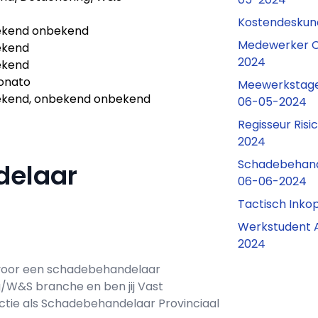
Kostendeskun
kend onbekend
Medewerker C
ekend
2024
ekend
onato
Meewerkstage
kend, onbekend onbekend
06-05-2024
Regisseur Risi
2024
Schadebehand
delaar
06-06-2024
Tactisch Inko
Werkstudent 
2024
voor een
schadebehandelaar
ng/W&S branche en ben jij
Vast
ctie als
Schadebehandelaar Provinciaal