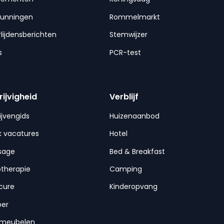
gunningen
Rommelmarkt
lijdensberichten
Stemwijzer
s
PCR-test
rijvigheid
Verblijf
ijvengids
Huizenaanbod
 vacatures
Hotel
sage
Bed & Breakfast
otherapie
Camping
cure
Kinderopvang
per
nmeubelen