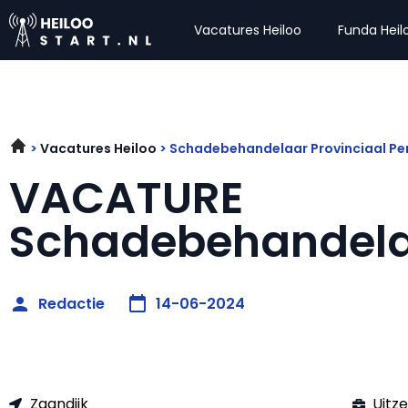
Vacatures Heiloo
Funda Heil
Vacatures Heiloo
Schadebehandelaar Provinciaal P
VACATURE
Schadebehandel
Redactie
14-06-2024
Zaandijk
Uitz