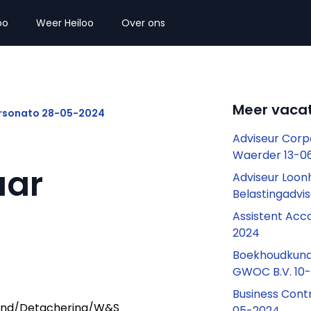
oo
Weer Heiloo
Over ons
Meer vacat
ersonato 28-05-2024
Adviseur Corp
Waerder 13-0
aar
Adviseur Loon
Belastingadvi
Assistent Acc
2024
Boekhoudkund
GWOC B.V. 10
Business Contr
end/Detachering/W&S
05-2024