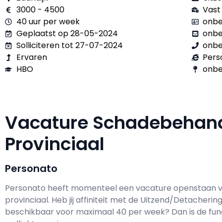
3000 - 4500
Vast
40 uur per week
onbe
Geplaatst op 28-05-2024
onb
Solliciteren tot 27-07-2024
onb
Ervaren
Pers
HBO
onbe
Vacature Schadebehan
Provinciaal
Personato
Personato h
eeft momenteel een vacature openstaan 
provinciaal
. Heb jij affiniteit met de Uitzend/Detacheri
beschikbaar voor maximaal
40 per week? Dan is de fun