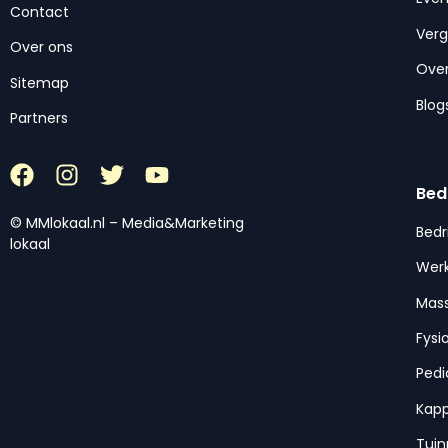
Contact
Ver
Over ons
Over
Sitemap
Blog
Partners
Bed
© MMlokaal.nl – Media&Marketing
Bedr
lokaal
Werk
Mas
Fysi
Pedi
Kap
Tui