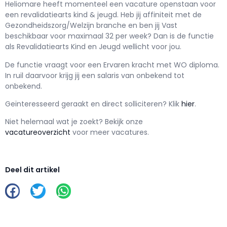
Heliomare h
eeft momenteel een vacature openstaan voor
een
revalidatiearts kind & jeugd
. Heb jij affiniteit met de
Gezondheidszorg/Welzijn branche en ben jij
Vast
beschikbaar voor maximaal
32 per week? Dan is de functie
als
Revalidatiearts Kind en Jeugd wellicht voor jou.
De functie vraagt voor een
Ervaren kracht met
WO
diploma.
In ruil daarvoor krijg jij een salaris van
onbekend
tot
onbekend.
Geïnteresseerd geraakt en d
irect solliciteren? Klik
hier
.
Niet helemaal wat je zoekt? Bekijk onze
vacatureoverzicht
voor meer vacatures.
Deel dit artikel