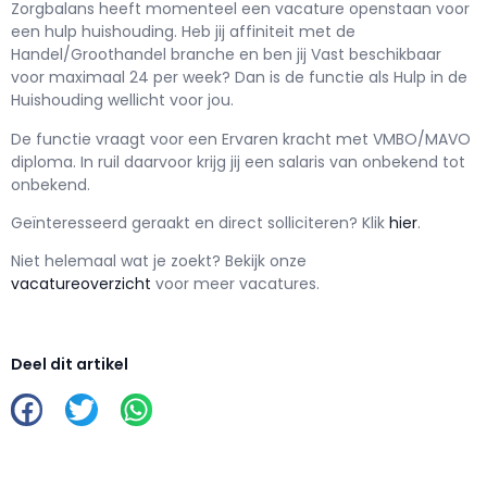
Zorgbalans h
eeft momenteel een vacature openstaan voor
een
hulp huishouding
. Heb jij affiniteit met de
Handel/Groothandel branche en ben jij
Vast
beschikbaar
voor maximaal
24 per week? Dan is de functie als
Hulp in de
Huishouding wellicht voor jou.
De functie vraagt voor een
Ervaren kracht met
VMBO/MAVO
diploma. In ruil daarvoor krijg jij een salaris van
onbekend
tot
onbekend.
Geïnteresseerd geraakt en d
irect solliciteren? Klik
hier
.
Niet helemaal wat je zoekt? Bekijk onze
vacatureoverzicht
voor meer vacatures.
Deel dit artikel