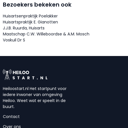
Bezoekers bekeken ook
Huisartsenpraktijk Poelakker
Huisartspraktijk E. Gianotten
J.J.B. Ruurda, Huisarts
Maatschap C.W. Willeboordse & A.M. Mosch
Voskuil Dr S
Heiloostart.nl Het startpunt voor
iedere inwoner van omgeving
Heiloo. Weet wat er speelt in de
buurt.
Contact
Over ons