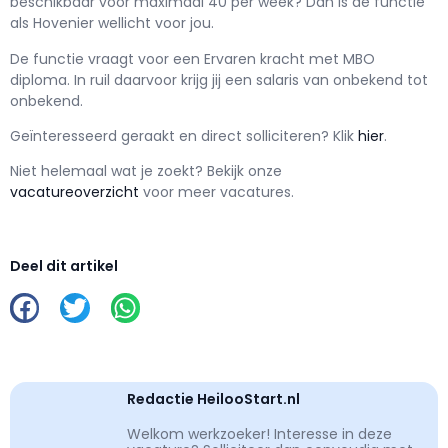
beschikbaar voor maximaal
40 per week? Dan is de functie
als
Hovenier wellicht voor jou.
De functie vraagt voor een
Ervaren kracht met
MBO
diploma. In ruil daarvoor krijg jij een salaris van
onbekend
tot
onbekend.
Geïnteresseerd geraakt en d
irect solliciteren? Klik
hier
.
Niet helemaal wat je zoekt? Bekijk onze
vacatureoverzicht
voor meer vacatures.
Deel dit artikel
Redactie HeilooStart.nl
Welkom werkzoeker! Interesse in deze