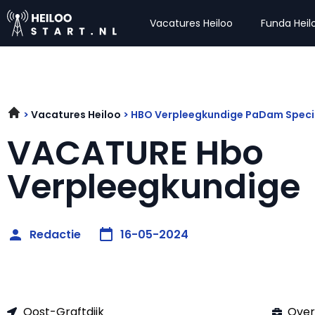
Vacatures Heiloo
Funda Heil
Vacatures Heiloo
HBO Verpleegkundige PaDam Specia
VACATURE Hbo
Verpleegkundige
Redactie
16-05-2024
Oost-Graftdijk
Over