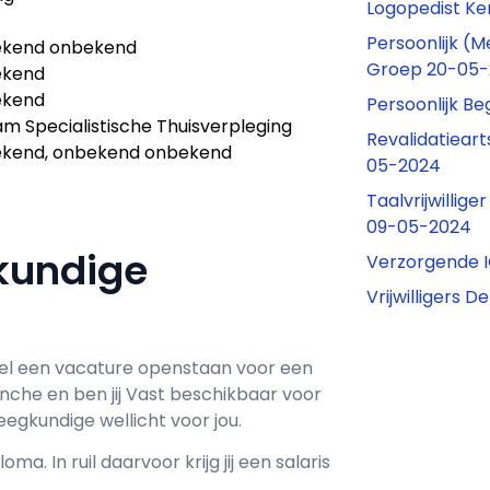
Logopedist K
Persoonlijk (
kend onbekend
Groep 20-05
ekend
ekend
Persoonlijk B
m Specialistische Thuisverpleging
Revalidatieart
kend, onbekend onbekend
05-2024
Taalvrijwillig
09-05-2024
gkundige
Verzorgende I
Vrijwilligers D
l een vacature openstaan voor een
anche en ben jij
Vast
beschikbaar voor
egkundige wellicht voor jou.
loma. In ruil daarvoor krijg jij een salaris