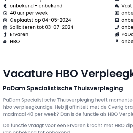
onbekend - onbekend
Vast
40 uur per week
onbe
Geplaatst op 04-05-2024
onb
Solliciteren tot 03-07-2024
onb
Ervaren
PaDa
HBO
onbe
Vacature HBO Verplee
PaDam Specialistische Thuisverpleging
PaDam Specialistische Thuisverpleging h
eeft momentee
hbo verpleegkundige
. Heb jij affiniteit met de Overig br
maximaal
40 per week? Dan is de functie als
HBO Verple
De functie vraagt voor een
Ervaren kracht met
HBO
dip
van
onbekend
tot
onbekend.