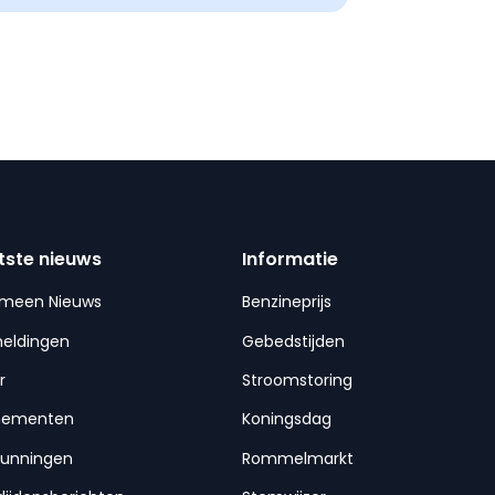
tste nieuws
Informatie
emeen Nieuws
Benzineprijs
meldingen
Gebedstijden
r
Stroomstoring
nementen
Koningsdag
gunningen
Rommelmarkt