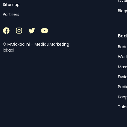
Over
Sitemap
Blog
Partners
Bed
© MMlokaal.nl – Media&Marketing
Bedr
lokaal
Werk
Mas
Fysi
Pedi
Kap
Tui