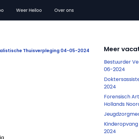
oo
Weer Heiloo
Over ons
Meer vacat
listische Thuisverpleging 04-05-2024
Bestuurder Ve
06-2024
Doktersassis
2024
Forensisch Ar
Hollands Noo
Jeugdzorgmed
Kinderopvang
2024
ig