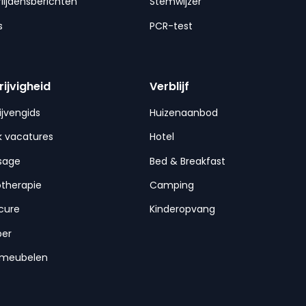
lijdensberichten
Stemwijzer
s
PCR-test
rijvigheid
Verblijf
ijvengids
Huizenaanbod
 vacatures
Hotel
sage
Bed & Breakfast
otherapie
Camping
cure
Kinderopvang
per
nmeubelen