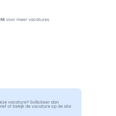
cht
voor meer vacatures.
ze vacature? Solliciteer dan
ef of bekijk de vacature op de site