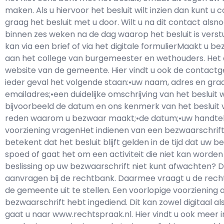
maken. Als u hiervoor het besluit wilt inzien dan kunt
graag het besluit met u door. Wilt u na dit contact al
binnen zes weken na de dag waarop het besluit is ver
kan via een brief of via het digitale formulierMaakt u 
aan het college van burgemeester en wethouders. Het di
website van de gemeente. Hier vindt u ook de contactg
ieder geval het volgende staan:•uw naam, adres en g
emailadres;•een duidelijke omschrijving van het beslui
bijvoorbeeld de datum en ons kenmerk van het besluit
reden waarom u bezwaar maakt;•de datum;•uw handteke
voorziening vragenHet indienen van een bezwaarschrif
betekent dat het besluit blijft gelden in de tijd dat uw be
spoed of gaat het om een activiteit die niet kan worde
beslissing op uw bezwaarschrift niet kunt afwachten? D
aanvragen bij de rechtbank. Daarmee vraagt u de recht
de gemeente uit te stellen. Een voorlopige voorziening 
bezwaarschrift hebt ingediend. Dit kan zowel digitaal als 
gaat u naar www.rechtspraak.nl. Hier vindt u ook meer 