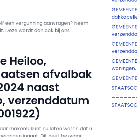
GEMEENTEB
dakkapell
Zelf een vergunning aanvragen? Neem
GEMEENTEB
. Deze wordt dan ook bij ons
verzendda
GEMEENTEBL
verzendda
 Heiloo,
GEMEENTEB
woningen,
laatsen afvalbak
GEMEENTEB
 2024 naast
STAATSCOU
______
o, verzenddatum
STAATSCOU
001922)
zwaar makenU kunt nu laten weten dat u
 belangen ingaat. Dit heet bezwaar