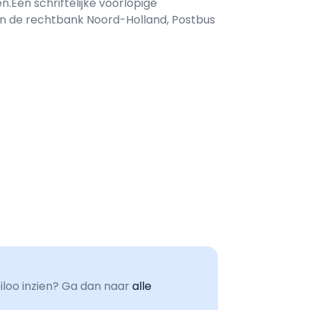
n.Een schriftelijke voorlopige
van de rechtbank Noord-Holland, Postbus
oo inzien? Ga dan naar
alle