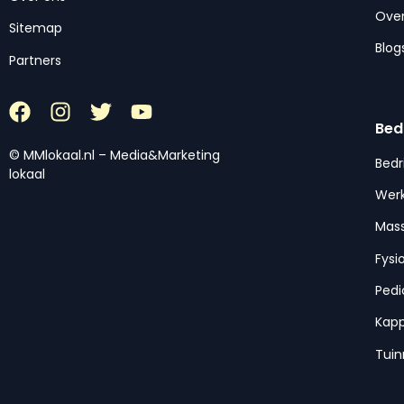
Over
Sitemap
Blog
Partners
Bed
© MMlokaal.nl – Media&Marketing
Bedr
lokaal
Werk
Mas
Fysi
Pedi
Kap
Tui