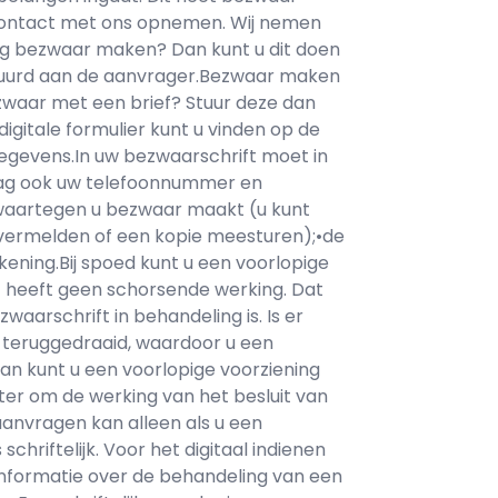
 u contact met ons opnemen. Wij nemen
snog bezwaar maken? Dan kunt u dit doen
stuurd aan de aanvrager.Bezwaar maken
bezwaar met een brief? Stuur deze dan
gitale formulier kunt u vinden op de
egevens.In uw bezwaarschrift moet in
raag ook uw telefoonnummer en
t waartegen u bezwaar maakt (u kunt
 vermelden of een kopie meesturen);•de
ning.Bij spoed kunt u een voorlopige
t heeft geen schorsende werking. Dat
zwaarschrift in behandeling is. Is er
n teruggedraaid, waardoor u een
an kunt u een voorlopige voorziening
er om de werking van het besluit van
aanvragen kan alleen als u een
schriftelijk. Voor het digitaal indienen
informatie over de behandeling van een