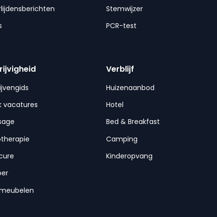
lijdensberichten
Stemwijzer
s
PCR-test
rijvigheid
Verblijf
ijvengids
Huizenaanbod
 vacatures
Hotel
sage
Bed & Breakfast
otherapie
Camping
cure
Kinderopvang
per
nmeubelen