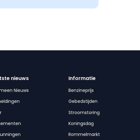
tste nieuws
Informatie
emeen Nieuws
Benzineprijs
meldingen
Gebedstijden
r
Stroomstoring
nementen
Koningsdag
gunningen
Rommelmarkt