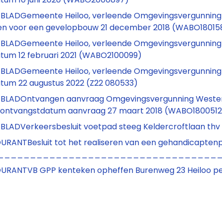
LADGemeente Heiloo, verleende Omgevingsvergunning (r
en voor een gevelopbouw 21 december 2018 (WABO18015
LADGemeente Heiloo, verleende Omgevingsvergunning (re
tum 12 februari 2021 (WABO2100099)
ADGemeente Heiloo, verleende Omgevingsvergunning (regu
tum 22 augustus 2022 (Z22 080533)
LADOntvangen aanvraag Omgevingsvergunning Westerwe
 ontvangstdatum aanvraag 27 maart 2018 (WABO1800512
LADVerkeersbesluit voetpad steeg Keldercroftlaan thv
RANTBesluit tot het realiseren van een gehandicaptenpa
__________________________________
RANTVB GPP kenteken opheffen Burenweg 23 Heiloo pe