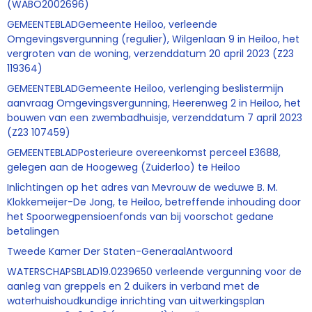
(WABO2002696)
GEMEENTEBLADGemeente Heiloo, verleende
Omgevingsvergunning (regulier), Wilgenlaan 9 in Heiloo, het
vergroten van de woning, verzenddatum 20 april 2023 (Z23
119364)
GEMEENTEBLADGemeente Heiloo, verlenging beslistermijn
aanvraag Omgevingsvergunning, Heerenweg 2 in Heiloo, het
bouwen van een zwembadhuisje, verzenddatum 7 april 2023
(Z23 107459)
GEMEENTEBLADPosterieure overeenkomst perceel E3688,
gelegen aan de Hoogeweg (Zuiderloo) te Heiloo
Inlichtingen op het adres van Mevrouw de weduwe B. M.
Klokkemeijer-De Jong, te Heiloo, betreffende inhouding door
het Spoorwegpensioenfonds van bij voorschot gedane
betalingen
Tweede Kamer Der Staten-GeneraalAntwoord
WATERSCHAPSBLAD19.0239650 verleende vergunning voor de
aanleg van greppels en 2 duikers in verband met de
waterhuishoudkundige inrichting van uitwerkingsplan