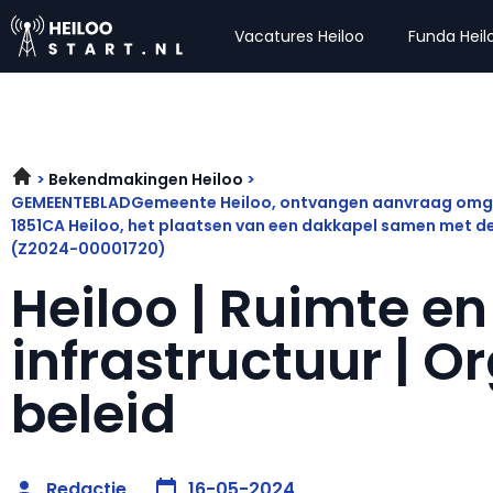
Vacatures Heiloo
Funda Heil
Bekendmakingen Heiloo
GEMEENTEBLADGemeente Heiloo, ontvangen aanvraag omgev
1851CA Heiloo, het plaatsen van een dakkapel samen met 
(Z2024-00001720)
Heiloo | Ruimte en
infrastructuur | O
beleid
Redactie
16-05-2024