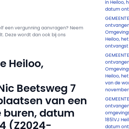
in Heiloo, 
datum ont
GEMEENTE
ontvange
Zelf een vergunning aanvragen? Neem
Omgevings
. Deze wordt dan ook bij ons
Heiloo, h
ontvangst 
GEMEENTE
 Heiloo,
ontvange
Omgevings
Heiloo, h
van de wo
Nic Beetsweg 7
november 
 plaatsen van een
GEMEENTE
ontvange
 buren, datum
omgevings
1851VJ Hei
4 (Z2024-
datum ont