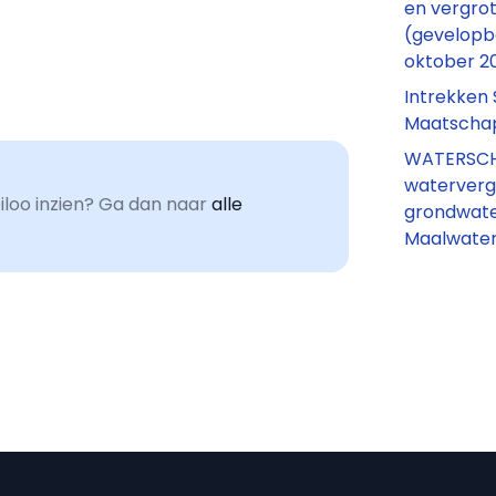
en vergro
(gevelopb
oktober 2
Intrekken 
Maatschapp
WATERSCH
waterverg
oo inzien? Ga dan naar
alle
grondwater
Maalwater 