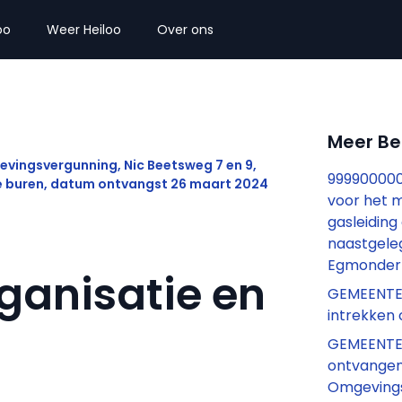
oo
Weer Heiloo
Over ons
Meer B
ingsvergunning, Nic Beetsweg 7 en 9,
999900000
de buren, datum ontvangst 26 maart 2024
voor het 
gasleidin
naastgeleg
Egmonderm
rganisatie en
GEMEENTEB
intrekken
GEMEENTE
ontvange
Omgevings