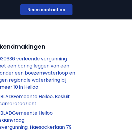
Neem contact op
ekendmakingen
30636 verleende vergunning
met een boring leggen van een
g onder een boezemwaterloop en
en regionale waterkering bij
eer 10 in Heiloo
LADGemeente Heiloo, Besluit
 cameratoezicht
BLADGemeente Heiloo,
n aanvraag
vergunning, Haesackerlaan 79