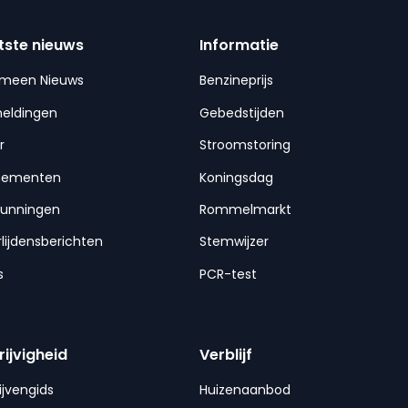
tste nieuws
Informatie
emeen Nieuws
Benzineprijs
meldingen
Gebedstijden
r
Stroomstoring
nementen
Koningsdag
gunningen
Rommelmarkt
lijdensberichten
Stemwijzer
s
PCR-test
rijvigheid
Verblijf
ijvengids
Huizenaanbod