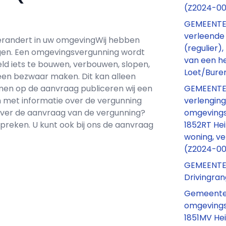
(Z2024-0
GEMEENTE
verleende
 verandert in uw omgevingWij hebben
(regulier),
en. Een omgevingsvergunning wordt
van een h
d iets te bouwen, verbouwen, slopen,
Loet/Buren
een bezwaar maken. Dit kan alleen
GEMEENTE
emen op de aanvraag publiceren wij een
verlenging
met informatie over de vergunning
omgevings
over de aanvraag van de vergunning?
1852RT Hei
preken. U kunt ook bij ons de aanvraag
woning, v
(Z2024-0
GEMEENTE
Drivingran
Gemeente 
omgevings
1851MV Hei