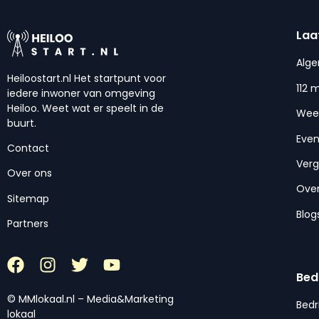
Laa
Alg
Heiloostart.nl Het startpunt voor
112 
iedere inwoner van omgeving
Heiloo. Weet wat er speelt in de
Wee
buurt.
Eve
Contact
Ver
Over ons
Over
Sitemap
Blog
Partners
Bed
© MMlokaal.nl – Media&Marketing
Bedr
lokaal