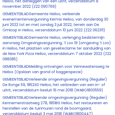
Heiloo, het aanleggen van een uitrit, verzenddatum 8
november 2022 (Z22 090769)
GEMEENTEBLADGemeente Heiloo, verleende
evenementenvergunning Kermis Heiloo, van donderdag 30
juni 2022 tot en met zondag 3 juli 2022, terrein aan De
Omloop in Heiloo, verzenddatum 10 juni 2022 (Z22 062311)
GEMEENTEBLADGemeente Heiloo, verlenging beslistermijn
aanvraag Omgevingsvergunning, ’t Loo 19 (omgeving ’t Loo)
in Heiloo, het plaatsen van gevelreclame ter aanduiding van
de New York Pizza Heiloo, verzenddatum 7 oktober 2022 (Z22
088385)
GEMEENTEBLADMelding ontvangen voor Vennewatersweg te
Heiloo (Opslaan van grond of baggerspecie)
GEMEENTEBLADVerleende omgevingsvergunning (Regulier)
De Ronge 59, 1852XD Heiloo, het verbreden van een in- of
uitrit, verzenddatum besluit 16 mei 2018 (WABO1800559)
GEMEENTEBLADVerleende omgevingsvergunning (Regulier)
Kennemerstraatweg 278, 1851BG Heiloo, het restaureren en
herstellen van de tuinmuren rond de boomgaard,
verzenddatum besluit 3 mei 2018 (WABO1800447)