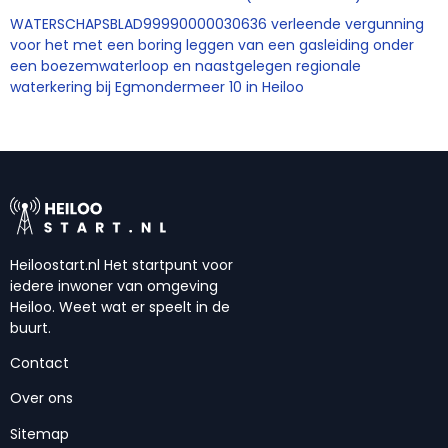
WATERSCHAPSBLAD99990000030636 verleende vergunning
voor het met een boring leggen van een gasleiding onder
een boezemwaterloop en naastgelegen regionale
waterkering bij Egmondermeer 10 in Heiloo
Heiloostart.nl Het startpunt voor
iedere inwoner van omgeving
Heiloo. Weet wat er speelt in de
buurt.
Contact
Over ons
Sitemap