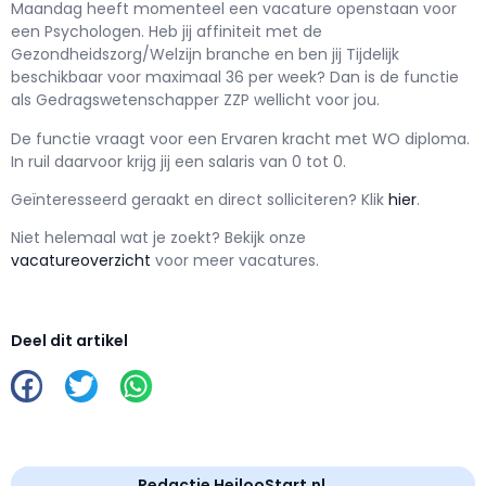
Maandag h
eeft momenteel een vacature openstaan voor
een
Psychologen
. Heb jij affiniteit met de
Gezondheidszorg/Welzijn branche en ben jij
Tijdelijk
beschikbaar voor maximaal
36 per week? Dan is de functie
als
Gedragswetenschapper ZZP wellicht voor jou.
De functie vraagt voor een
Ervaren kracht met
WO
diploma.
In ruil daarvoor krijg jij een salaris van
0
tot
0.
Geïnteresseerd geraakt en d
irect solliciteren? Klik
hier
.
Niet helemaal wat je zoekt? Bekijk onze
vacatureoverzicht
voor meer vacatures.
Deel dit artikel
Redactie HeilooStart.nl