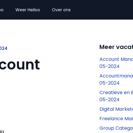
oo
Weer Heiloo
Over ons
Meer vacat
2024
count
Account Manag
05-2024
Accountmanag
05-2024
Creatieve en 
05-2024
Digital Marke
Freelance Ma
Group Categor
ig