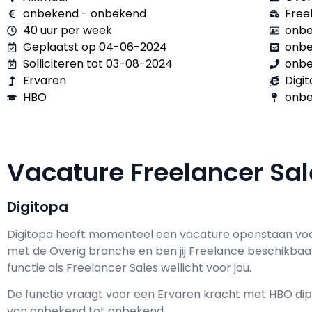
onbekend - onbekend
Free
40 uur per week
onbe
Geplaatst op 04-06-2024
onb
Solliciteren tot 03-08-2024
onb
Ervaren
Digi
HBO
onbe
Vacature Freelancer Sa
Digitopa
Digitopa h
eeft momenteel een vacature openstaan vo
met de Overig branche en ben jij
Freelance
beschikbaa
functie als
Freelancer Sales wellicht voor jou.
De functie vraagt voor een
Ervaren kracht met
HBO
dip
van
onbekend
tot
onbekend.