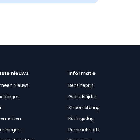
tste nieuws
Informatie
emeen Nieuws
Benzineprijs
meldingen
Gebedstijden
r
Stroomstoring
nementen
Koningsdag
gunningen
Rommelmarkt