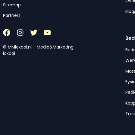
Over
Sitemap
Blog
Partners
Bed
© MMlokaal.nl – Media&Marketing
Bedr
lokaal
Werk
Mas
Fysi
Pedi
Kap
Tui