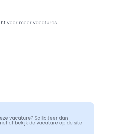
cht
voor meer vacatures.
ze vacature? Solliciteer dan
ef of bekijk de vacature op de site