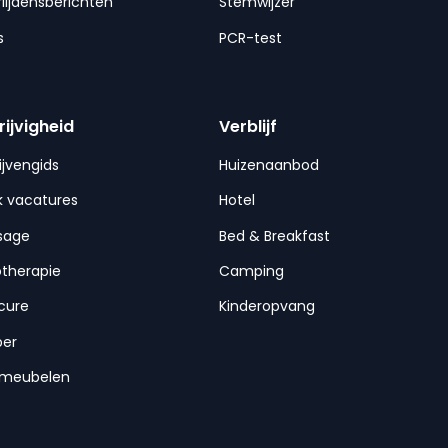
lijdensberichten
Stemwijzer
s
PCR-test
rijvigheid
Verblijf
ijvengids
Huizenaanbod
 vacatures
Hotel
sage
Bed & Breakfast
otherapie
Camping
cure
Kinderopvang
per
nmeubelen