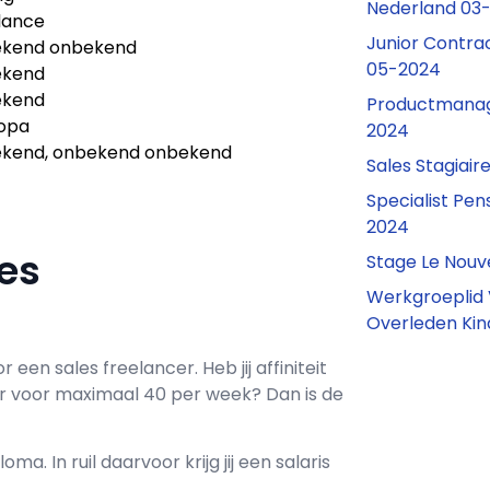
Nederland 03
lance
Junior Contr
kend onbekend
05-2024
ekend
ekend
Productmanage
topa
2024
kend, onbekend onbekend
Sales Stagiai
Specialist Pe
2024
les
Stage Le Nouv
Werkgroeplid 
Overleden Kin
or een
sales freelancer
. Heb jij affiniteit
r voor maximaal
40 per week? Dan is de
loma. In ruil daarvoor krijg jij een salaris