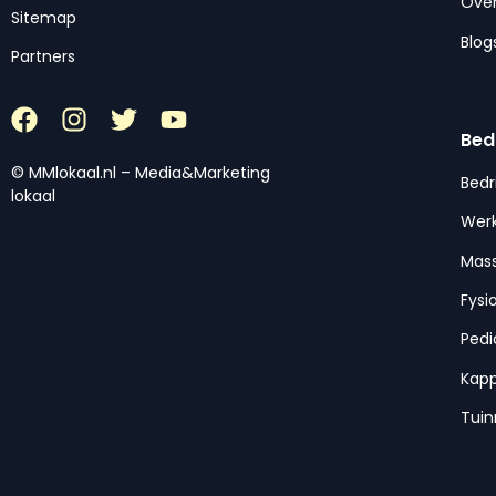
Over
Sitemap
Blog
Partners
Bed
© MMlokaal.nl – Media&Marketing
Bedr
lokaal
Werk
Mas
Fysi
Pedi
Kap
Tui