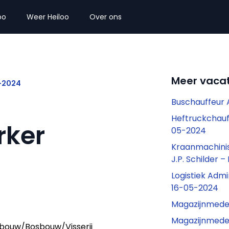
oo
Weer Heiloo
Over ons
Meer vacat
5-2024
Buschauffeur 
Heftruckchau
rker
05-2024
Kraanmachinist
J.P. Schilder 
Logistiek Adm
16-05-2024
Magazijnmede
Magazijnmede
bouw/Bosbouw/Visserij