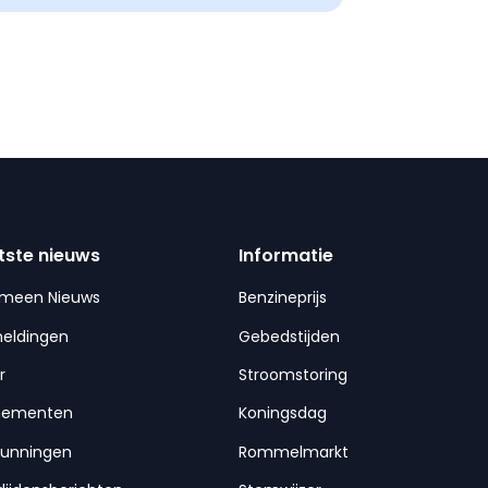
tste nieuws
Informatie
emeen Nieuws
Benzineprijs
meldingen
Gebedstijden
r
Stroomstoring
nementen
Koningsdag
gunningen
Rommelmarkt