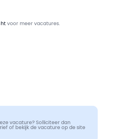
cht
voor meer vacatures.
ze vacature? Solliciteer dan
ef of bekijk de vacature op de site