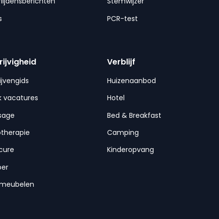
lijdensberichten
Stemwijzer
s
PCR-test
rijvigheid
Verblijf
ijvengids
Huizenaanbod
 vacatures
Hotel
sage
Bed & Breakfast
otherapie
Camping
cure
Kinderopvang
per
nmeubelen