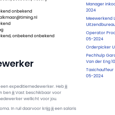
Manager inkoo
2024
kend onbekend
lkmaar@timing.nl
Meewerkend Lo
ekend
Uitzendburea
ng
Operator Prod
kend, onbekend onbekend
05-2024
Orderpicker U
Pechhulp Gara
dewerker
Van der Eng 
Taxichauffeur
05-2024
r een
expeditiemedewerker
. Heb jij
 ben jij
Vast
beschikbaar voor
edewerker wellicht voor jou.
oma. In ruil daarvoor krijg jij een salaris