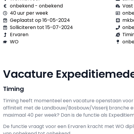
onbekend - onbekend
Vast
40 uur per week
onbe
Geplaatst op 16-05-2024
mkba
Solliciteren tot 15-07-2024
onb
Ervaren
Timi
WO
onbe
Vacature Expeditieme
Timing
Timing h
eeft momenteel een vacature openstaan voo
affiniteit met de Landbouw/Bosbouw/Visserij branche en
maximaal
40 per week? Dan is de functie als
Expeditiem
De functie vraagt voor een
Ervaren kracht met
WO
dipl
van
onbekend
tot
onbekend.