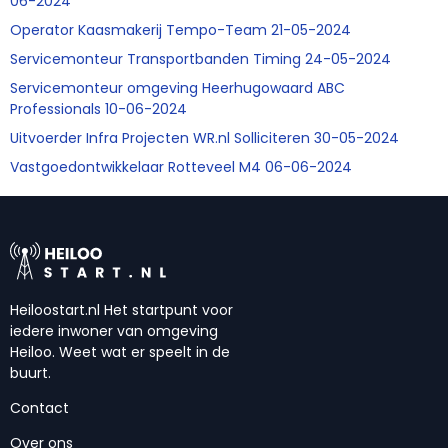
06-2024
Operator Kaasmakerij Tempo-Team 21-05-2024
Servicemonteur Transportbanden Timing 24-05-2024
Servicemonteur omgeving Heerhugowaard ABC
Professionals 10-06-2024
Uitvoerder Infra Projecten WR.nl Solliciteren 30-05-2024
Vastgoedontwikkelaar Rotteveel M4 06-06-2024
Heiloostart.nl Het startpunt voor
iedere inwoner van omgeving
Heiloo. Weet wat er speelt in de
buurt.
Contact
Over ons