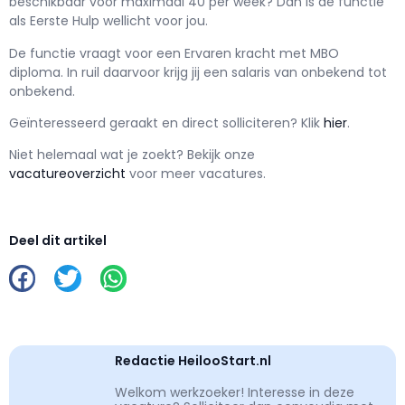
beschikbaar voor maximaal
40 per week? Dan is de functie
als
Eerste Hulp wellicht voor jou.
De functie vraagt voor een
Ervaren kracht met
MBO
diploma. In ruil daarvoor krijg jij een salaris van
onbekend
tot
onbekend.
Geïnteresseerd geraakt en d
irect solliciteren? Klik
hier
.
Niet helemaal wat je zoekt? Bekijk onze
vacatureoverzicht
voor meer vacatures.
Deel dit artikel
Redactie HeilooStart.nl
Welkom werkzoeker! Interesse in deze