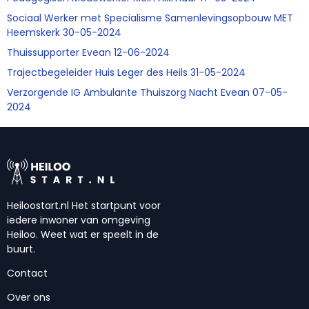
Sociaal Werker met Specialisme Samenlevingsopbouw MET
Heemskerk 30-05-2024
Thuissupporter Evean 12-06-2024
Trajectbegeleider Huis Leger des Heils 31-05-2024
Verzorgende IG Ambulante Thuiszorg Nacht Evean 07-05-
2024
Heiloostart.nl Het startpunt voor
iedere inwoner van omgeving
Heiloo. Weet wat er speelt in de
buurt.
Contact
Over ons