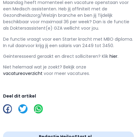
Maandag h
eeft momenteel een vacature openstaan voor
een
Medisch assistenten
. Heb jij affiniteit met de
Gezondheidszorg/Welzijn branche en ben jij
Tijdelijk
beschikbaar voor maximaal
36 per week? Dan is de functie
als
Doktersassistent(e) GZA wellicht voor jou.
De functie vraagt voor een
Starter kracht met
MBO
diploma.
In ruil daarvoor krijg jij een salaris van
2449
tot
3450.
Geïnteresseerd geraakt en d
irect solliciteren? Klik
hier
.
Niet helemaal wat je zoekt? Bekijk onze
vacatureoverzicht
voor meer vacatures.
Deel dit artikel
Redactie HeilooStart.nl