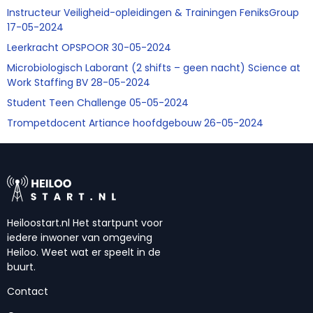
Instructeur Veiligheid-opleidingen & Trainingen FeniksGroup
17-05-2024
Leerkracht OPSPOOR 30-05-2024
Microbiologisch Laborant (2 shifts – geen nacht) Science at
Work Staffing BV 28-05-2024
Student Teen Challenge 05-05-2024
Trompetdocent Artiance hoofdgebouw 26-05-2024
Heiloostart.nl Het startpunt voor
iedere inwoner van omgeving
Heiloo. Weet wat er speelt in de
buurt.
Contact