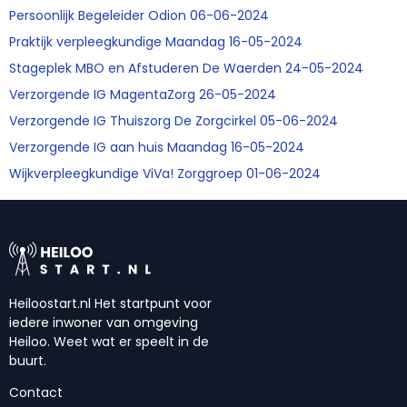
Persoonlijk Begeleider Odion 06-06-2024
Praktijk verpleegkundige Maandag 16-05-2024
Stageplek MBO en Afstuderen De Waerden 24-05-2024
Verzorgende IG MagentaZorg 26-05-2024
Verzorgende IG Thuiszorg De Zorgcirkel 05-06-2024
Verzorgende IG aan huis Maandag 16-05-2024
Wijkverpleegkundige ViVa! Zorggroep 01-06-2024
Heiloostart.nl Het startpunt voor
iedere inwoner van omgeving
Heiloo. Weet wat er speelt in de
buurt.
Contact