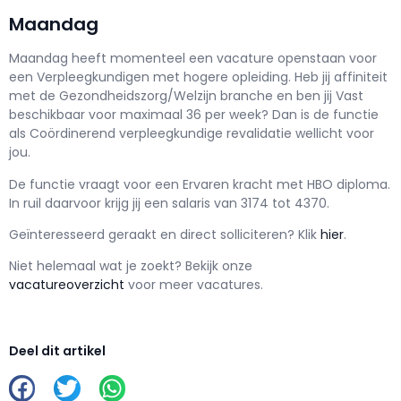
Maandag
Maandag h
eeft momenteel een vacature openstaan voor
een
Verpleegkundigen met hogere opleiding
. Heb jij affiniteit
met de Gezondheidszorg/Welzijn branche en ben jij
Vast
beschikbaar voor maximaal
36 per week? Dan is de functie
als
Coördinerend verpleegkundige revalidatie wellicht voor
jou.
De functie vraagt voor een
Ervaren kracht met
HBO
diploma.
In ruil daarvoor krijg jij een salaris van
3174
tot
4370.
Geïnteresseerd geraakt en d
irect solliciteren? Klik
hier
.
Niet helemaal wat je zoekt? Bekijk onze
vacatureoverzicht
voor meer vacatures.
Deel dit artikel