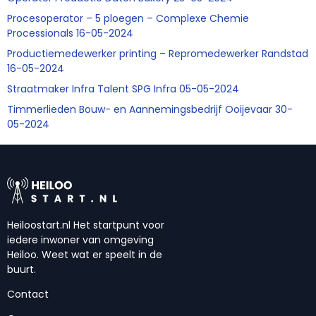
Procesoperator – 5 ploegen – Complexe Chemie
Processionals 16-05-2024
Productiemedewerker printing – Repromedewerker Randstad
16-05-2024
Straatmaker Infra Talent SPG Infra 05-05-2024
Timmerlieden Bouw- en Aannemingsbedrijf Ooijevaar 30-
05-2024
Heiloostart.nl Het startpunt voor
iedere inwoner van omgeving
Heiloo. Weet wat er speelt in de
buurt.
Contact