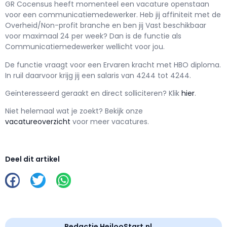
GR Cocensus h
eeft momenteel een vacature openstaan
voor een
communicatiemedewerker
. Heb jij affiniteit met de
Overheid/Non-profit branche en ben jij
Vast
beschikbaar
voor maximaal
24 per week? Dan is de functie als
Communicatiemedewerker wellicht voor jou.
De functie vraagt voor een
Ervaren kracht met
HBO
diploma.
In ruil daarvoor krijg jij een salaris van
4244
tot
4244.
Geïnteresseerd geraakt en d
irect solliciteren? Klik
hier
.
Niet helemaal wat je zoekt? Bekijk onze
vacatureoverzicht
voor meer vacatures.
Deel dit artikel
Redactie HeilooStart.nl