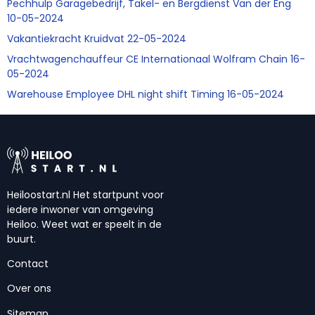
Pechhulp Garagebedrijf, Takel- en Bergdienst Van der Eng
10-05-2024
Vakantiekracht Kruidvat 22-05-2024
Vrachtwagenchauffeur CE Internationaal Wolfram Chain 16-
05-2024
Warehouse Employee DHL night shift Timing 16-05-2024
Heiloostart.nl Het startpunt voor
iedere inwoner van omgeving
Heiloo. Weet wat er speelt in de
buurt.
Contact
Over ons
Sitemap