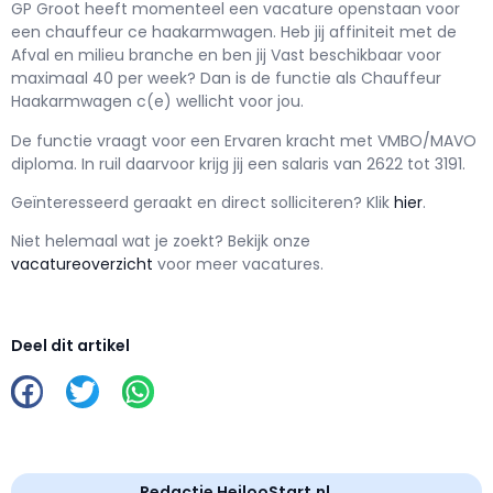
GP Groot h
eeft momenteel een vacature openstaan voor
een
chauffeur ce haakarmwagen
. Heb jij affiniteit met de
Afval en milieu branche en ben jij
Vast
beschikbaar voor
maximaal
40 per week? Dan is de functie als
Chauffeur
Haakarmwagen c(e) wellicht voor jou.
De functie vraagt voor een
Ervaren kracht met
VMBO/MAVO
diploma. In ruil daarvoor krijg jij een salaris van
2622
tot
3191.
Geïnteresseerd geraakt en d
irect solliciteren? Klik
hier
.
Niet helemaal wat je zoekt? Bekijk onze
vacatureoverzicht
voor meer vacatures.
Deel dit artikel
Redactie HeilooStart.nl