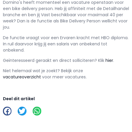
Domino's h
eeft momenteel een vacature openstaan voor
een
bike delivery person
. Heb jij affiniteit met de Detailhandel
branche en ben jij
Vast
beschikbaar voor maximaal
40 per
week? Dan is de functie als
Bike Delivery Person wellicht voor
jou.
De functie vraagt voor een
Ervaren kracht met
HBO
diploma.
In ruil daarvoor krijg jij een salaris van
onbekend
tot
onbekend.
Geïnteresseerd geraakt en d
irect solliciteren? Klik
hier
.
Niet helemaal wat je zoekt? Bekijk onze
vacatureoverzicht
voor meer vacatures.
Deel dit artikel