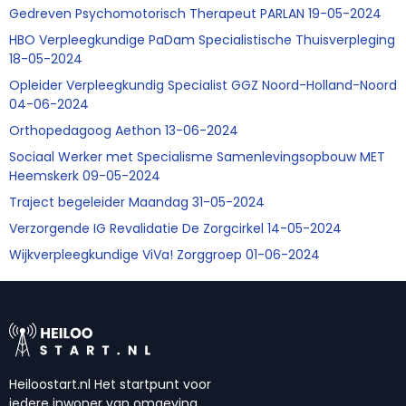
Gedreven Psychomotorisch Therapeut PARLAN 19-05-2024
HBO Verpleegkundige PaDam Specialistische Thuisverpleging
18-05-2024
Opleider Verpleegkundig Specialist GGZ Noord-Holland-Noord
04-06-2024
Orthopedagoog Aethon 13-06-2024
Sociaal Werker met Specialisme Samenlevingsopbouw MET
Heemskerk 09-05-2024
Traject begeleider Maandag 31-05-2024
Verzorgende IG Revalidatie De Zorgcirkel 14-05-2024
Wijkverpleegkundige ViVa! Zorggroep 01-06-2024
Heiloostart.nl Het startpunt voor
iedere inwoner van omgeving