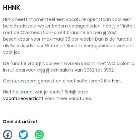
HHNK
HHNK h
eeft momenteel een vacature openstaan voor een
beleidsadviseur water bodem veengebieden
. Heb jij affiniteit
met de Overheid/Non-profit branche en ben jij
Vast
beschikbaar voor maximaal
36 per week? Dan is de functie
als
Beleidsadviseur Water en Bodem Veengebieden wellicht
voor jou.
De functie vraagt voor een
Ervaren kracht met
WO
diploma.
In ruil daarvoor krijg jij een salaris van
3952
tot
3952.
Geïnteresseerd geraakt en d
irect solliciteren? Klik
hier
.
Niet helemaal wat je zoekt? Bekijk onze
vacatureoverzicht
voor meer vacatures.
Deel dit artikel