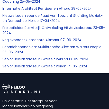
Coaching 25-05-2024
Informatie Architect Pensioenen Athora 29-05-2024
Nieuwe Leden voor de Raad van Toezicht Stichting Muziek-
en Dansschool Heiloo 17-04-2024
Projectleider Ruimtelijk Ontwikkeling HB Adviesbureau 23-05-
2024
Regievoerder Gemeente Alkmaar 07-06-2024
Schadebehandelaar Multibranche Alkmaar Walters People
05-06-2024
Senior Beleidsadviseur Kwaliteit PARLAN 19-05-2024
Senior Beleidsadviseur Kwaliteit Parlan 14-05-2024
Heiloostart.nl Het startpunt voor
iedere inwoner van omgeving