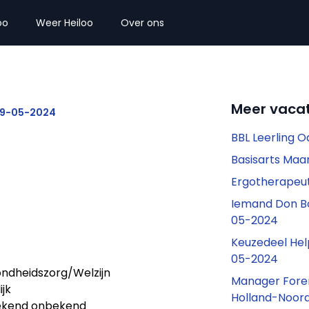
oo
Weer Heiloo
Over ons
Meer vacat
09-05-2024
BBL Leerling 
Basisarts Ma
Ergotherapeu
Iemand Don B
05-2024
Keuzedeel Hel
05-2024
ndheidszorg/Welzijn
Manager Fore
ijk
Holland-Noor
kend onbekend