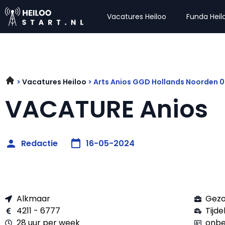
Vacatures Heiloo
Funda Heil
Vacatures Heiloo
Arts Anios GGD Hollands Noorden 
VACATURE Anios
Redactie
16-05-2024
Alkmaar
Gezo
4211 - 6777
Tijdel
28 uur per week
onbe