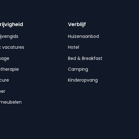
rijvigheid
Verblijf
ijvengids
Huizenaanbod
 vacatures
Hotel
sage
Bed & Breakfast
otherapie
Camping
cure
Kinderopvang
per
nmeubelen