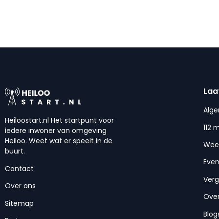
Laa
Alg
Heiloostart.nl Het startpunt voor
112 
iedere inwoner van omgeving
Heiloo. Weet wat er speelt in de
Wee
buurt.
Eve
Contact
Ver
Over ons
Over
Sitemap
Blog