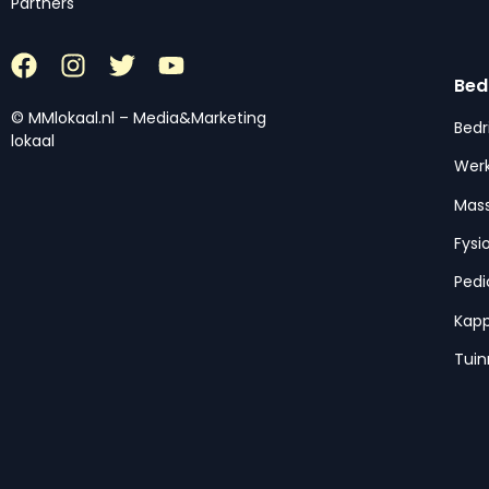
Partners
Bed
© MMlokaal.nl – Media&Marketing
Bedr
lokaal
Werk
Mas
Fysi
Pedi
Kap
Tui