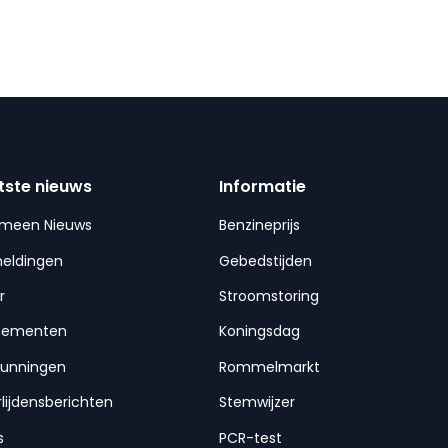
tste nieuws
Informatie
emeen Nieuws
Benzineprijs
meldingen
Gebedstijden
r
Stroomstoring
nementen
Koningsdag
gunningen
Rommelmarkt
lijdensberichten
Stemwijzer
s
PCR-test