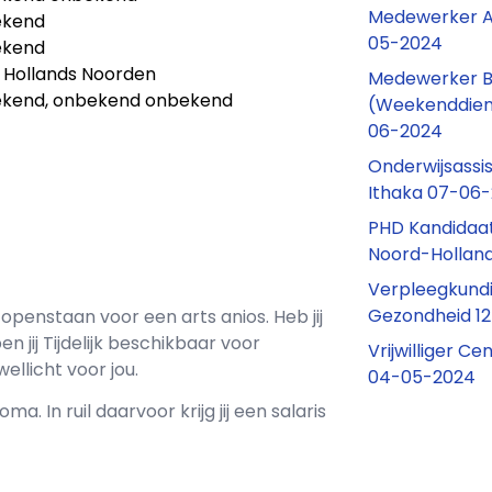
Medewerker A
ekend
05-2024
ekend
Hollands Noorden
Medewerker Be
kend, onbekend onbekend
(Weekenddien
06-2024
Onderwijsassis
Ithaka 07-06
PHD Kandidaat
Noord-Hollan
Verpleegkundi
Gezondheid 1
 openstaan voor een
arts anios
. Heb jij
n jij
Tijdelijk
beschikbaar voor
Vrijwilliger C
wellicht voor jou.
04-05-2024
oma. In ruil daarvoor krijg jij een salaris