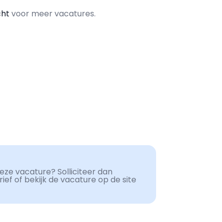
cht
voor meer vacatures.
ze vacature? Solliciteer dan
ef of bekijk de vacature op de site