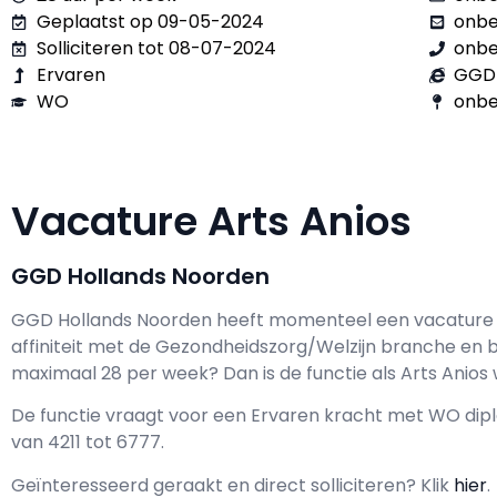
Geplaatst op 09-05-2024
onb
Solliciteren tot 08-07-2024
onb
Ervaren
GGD 
WO
onbe
Vacature Arts Anios
GGD Hollands Noorden
GGD Hollands Noorden h
eeft momenteel een vacature
affiniteit met de Gezondheidszorg/Welzijn branche en be
maximaal
28 per week? Dan is de functie als
Arts Anios 
De functie vraagt voor een
Ervaren kracht met
WO
dipl
van
4211
tot
6777.
Geïnteresseerd geraakt en d
irect solliciteren? Klik
hier
.