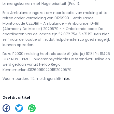
binnengekomen met Hoge prioriteit (Prio 1).
Er is Ambulance ingezet om naar locatie van melding af te
reizen onder vermelding van 0126999 - Ambulance -
Monitorcode 0220181 - Ambulance - Ambulance 10-181
(Alkmaar / De Mossel) 2029579 - - Onbekende code. De
coordinaten van de locatie zijn 52.072.754 5.471.191. Reis
niet
zelf naar de locatie af , zodat hulpdiensten zo goed mogelijk
kunnen optreden.
Deze P2000 melding heeft als code A1 (dia: ja) 10181 Rit 111426
GGZ NHN - PMU - ouderenpsychiatrie De Strandwal Heiloo en
werd gedaan vanuit Heiloo Regio
Kennemerland012699902201812029579.
Voor meerdere 112 meldingen, klik
hier
.
Deel dit artikel