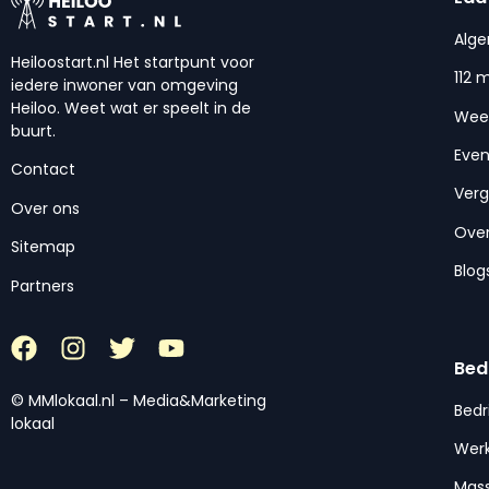
Alg
Heiloostart.nl Het startpunt voor
112 
iedere inwoner van omgeving
Heiloo. Weet wat er speelt in de
Wee
buurt.
Eve
Contact
Ver
Over ons
Over
Sitemap
Blog
Partners
Bed
© MMlokaal.nl – Media&Marketing
Bedr
lokaal
Werk
Mas