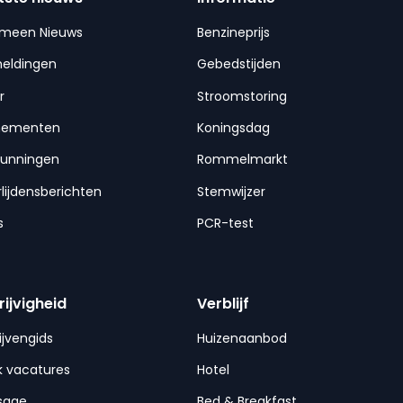
emeen Nieuws
Benzineprijs
meldingen
Gebedstijden
r
Stroomstoring
nementen
Koningsdag
gunningen
Rommelmarkt
lijdensberichten
Stemwijzer
s
PCR-test
rijvigheid
Verblijf
ijvengids
Huizenaanbod
 vacatures
Hotel
sage
Bed & Breakfast