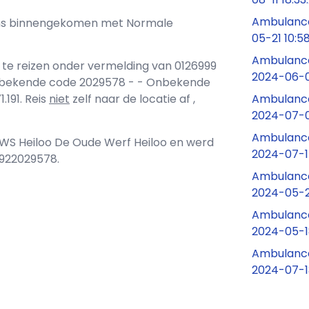
Ambulance
j ons binnengekomen met Normale
05-21 10:5
Ambulance
 te reizen onder vermelding van 0126999
2024-06-0
nbekende code 2029578 - - Onbekende
Ambulance
.191. Reis
niet
zelf naar de locatie af ,
2024-07-0
Ambulance
 VWS Heiloo De Oude Werf Heiloo en werd
2024-07-1
1922029578.
Ambulance
2024-05-2
Ambulance
2024-05-1
Ambulance 
2024-07-1