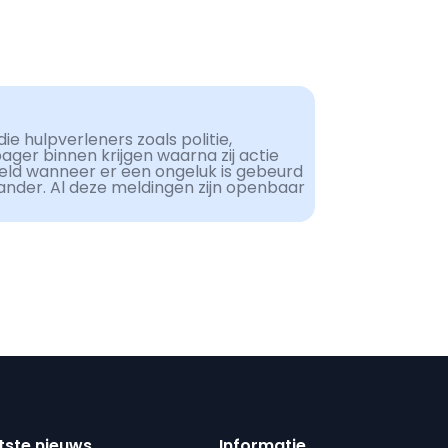
ie hulpverleners zoals politie,
er binnen krijgen waarna zij actie
eld wanneer er een ongeluk is gebeurd
ander. Al deze meldingen zijn openbaar
tste nieuws
Informatie