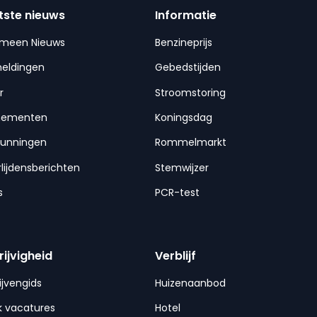
tste nieuws
Informatie
emeen Nieuws
Benzineprijs
meldingen
Gebedstijden
r
Stroomstoring
nementen
Koningsdag
gunningen
Rommelmarkt
lijdensberichten
Stemwijzer
s
PCR-test
rijvigheid
Verblijf
ijvengids
Huizenaanbod
 vacatures
Hotel