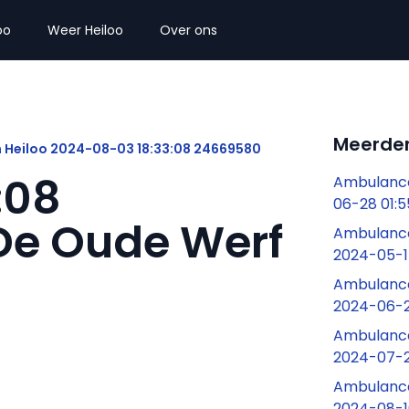
oo
Weer Heiloo
Over ons
Meerder
 Heiloo 2024-08-03 18:33:08 24669580
:08
Ambulance
06-28 01:5
De Oude Werf
Ambulance 
2024-05-1
Ambulance
2024-06-2
Ambulance
2024-07-2
Ambulance
2024-08-1