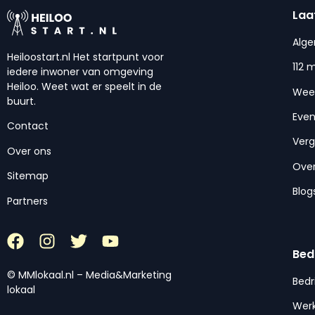
Laa
Alg
Heiloostart.nl Het startpunt voor
112 
iedere inwoner van omgeving
Heiloo. Weet wat er speelt in de
Wee
buurt.
Eve
Contact
Ver
Over ons
Over
Sitemap
Blog
Partners
Bed
© MMlokaal.nl – Media&Marketing
Bedr
lokaal
Werk