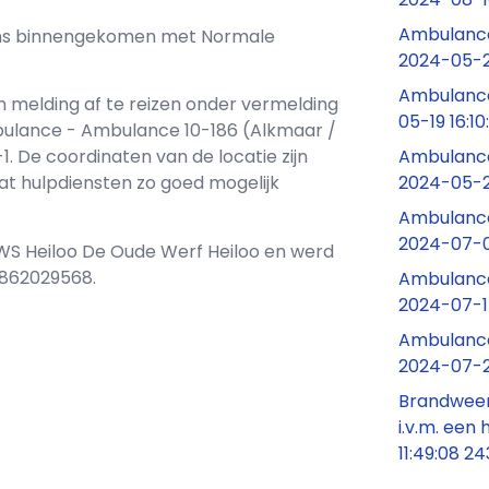
Ambulance
ij ons binnengekomen met Normale
2024-05-2
Ambulance
n melding af te reizen onder vermelding
05-19 16:1
ulance - Ambulance 10-186 (Alkmaar /
Ambulance
 De coordinaten van de locatie zijn
2024-05-2
odat hulpdiensten zo goed mogelijk
Ambulance
2024-07-0
VWS Heiloo De Oude Werf Heiloo en werd
1862029568.
Ambulance
2024-07-1
Ambulance
2024-07-2
Brandweer
i.v.m. een
11:49:08 2