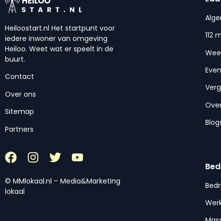
Alg
Heiloostart.nl Het startpunt voor
112 
iedere inwoner van omgeving
Heiloo. Weet wat er speelt in de
Wee
buurt.
Eve
Contact
Ver
Over ons
Over
Sitemap
Blog
Partners
Bed
© MMlokaal.nl – Media&Marketing
Bedr
lokaal
Werk
Mas