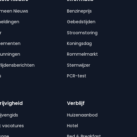
emeen Nieuws
Benzineprijs
meldingen
Gebedstijden
r
Stroomstoring
nementen
Koningsdag
gunningen
Rommelmarkt
lijdensberichten
Stemwijzer
s
PCR-test
rijvigheid
Verblijf
ijvengids
Huizenaanbod
 vacatures
Hotel
sage
Bed & Breakfast