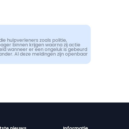
ie hulpverleners zoals politie,
er binnen krijgen waarna zij actie
eld wanneer er een ongeluk is gebeurd
ander. Al deze meldingen zijn openbaar
tste nieuws
Informatie