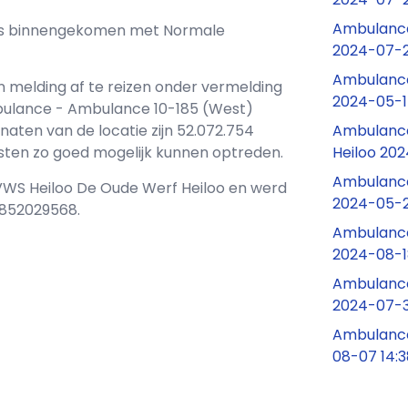
Ambulance
j ons binnengekomen met Normale
2024-07-28
Ambulance
n melding af te reizen onder vermelding
2024-05-1
bulance - Ambulance 10-185 (West)
Ambulance
ten van de locatie zijn 52.072.754
Heiloo 20
ensten zo goed mogelijk kunnen optreden.
Ambulance
 VWS Heiloo De Oude Werf Heiloo en werd
2024-05-2
1852029568.
Ambulance
2024-08-1
Ambulance
2024-07-3
Ambulance
08-07 14: