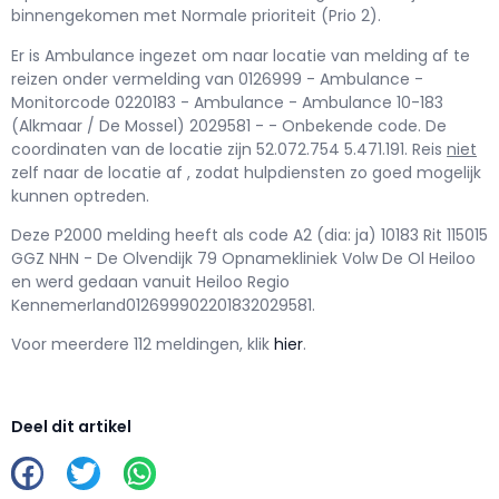
binnengekomen met Normale prioriteit (Prio 2).
Er is Ambulance ingezet om naar locatie van melding af te
reizen onder vermelding van 0126999 - Ambulance -
Monitorcode 0220183 - Ambulance - Ambulance 10-183
(Alkmaar / De Mossel) 2029581 - - Onbekende code. De
coordinaten van de locatie zijn 52.072.754 5.471.191. Reis
niet
zelf naar de locatie af , zodat hulpdiensten zo goed mogelijk
kunnen optreden.
Deze P2000 melding heeft als code A2 (dia: ja) 10183 Rit 115015
GGZ NHN - De Olvendijk 79 Opnamekliniek Volw De Ol Heiloo
en werd gedaan vanuit Heiloo Regio
Kennemerland012699902201832029581.
Voor meerdere 112 meldingen, klik
hier
.
Deel dit artikel