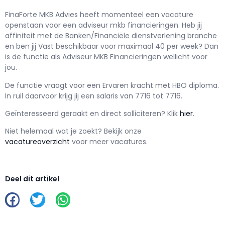
FinaForte MKB Advies h
eeft momenteel een vacature
openstaan voor een
adviseur mkb financieringen
. Heb jij
affiniteit met de Banken/Financiële dienstverlening branche
en ben jij
Vast
beschikbaar voor maximaal
40 per week? Dan
is de functie als
Adviseur MKB Financieringen wellicht voor
jou.
De functie vraagt voor een
Ervaren kracht met
HBO
diploma.
In ruil daarvoor krijg jij een salaris van
7716
tot
7716.
Geïnteresseerd geraakt en d
irect solliciteren? Klik
hier
.
Niet helemaal wat je zoekt? Bekijk onze
vacatureoverzicht
voor meer vacatures.
Deel dit artikel