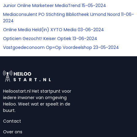
Junior Online Marketeer MediaTrend 15-05-2024
Mediaconsulent PO Stichting Bibliotheek IJmond Noord 11-06-
2024
Online Media Held(in) XYTO Media 03-06-2024
Opticien Gezocht! Keiser Optiek 13-06-2024
Vastgoedeconoom Op=Op Voordeelshop 23-05-2024
Heiloostart.nl Het startpunt voor
iedere inwoner van omgeving
Heiloo. Weet wat er speelt in de
buurt.
Contact
Over ons