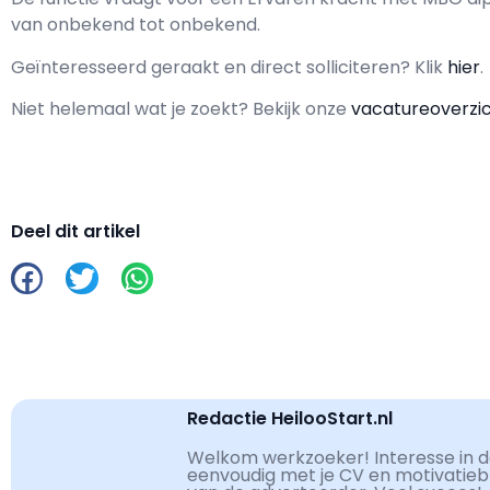
van
onbekend
tot
onbekend.
Geïnteresseerd geraakt en d
irect solliciteren? Klik
hier
.
Niet helemaal wat je zoekt? Bekijk onze
vacatureoverzi
Deel dit artikel
Redactie HeilooStart.nl
Welkom werkzoeker! Interesse in de
eenvoudig met je CV en motivatiebri