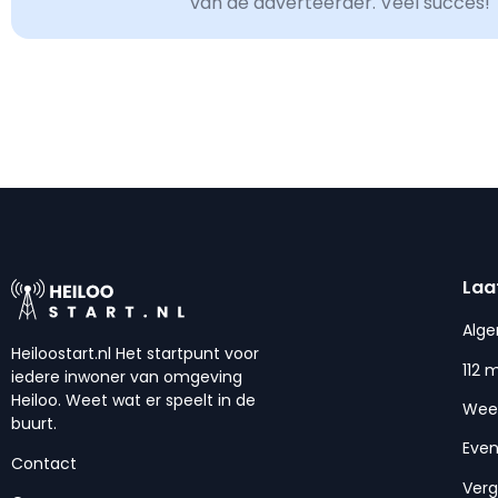
van de adverteerder. Veel succes!
Laa
Alg
Heiloostart.nl Het startpunt voor
112 
iedere inwoner van omgeving
Heiloo. Weet wat er speelt in de
Wee
buurt.
Eve
Contact
Ver