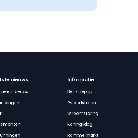
tste nieuws
Informatie
emeen Nieuws
Benzineprijs
meldingen
Gebedstijden
r
Stroomstoring
nementen
Koningsdag
gunningen
Rommelmarkt