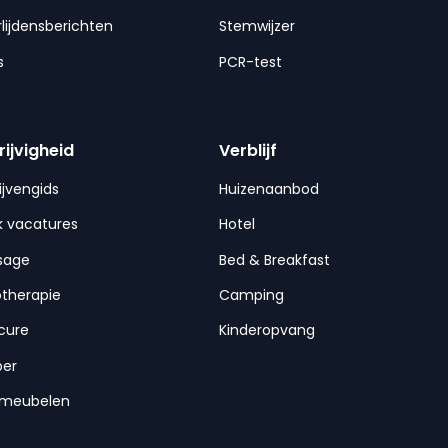
lijdensberichten
Stemwijzer
s
PCR-test
rijvigheid
Verblijf
ijvengids
Huizenaanbod
 vacatures
Hotel
sage
Bed & Breakfast
otherapie
Camping
cure
Kinderopvang
per
nmeubelen