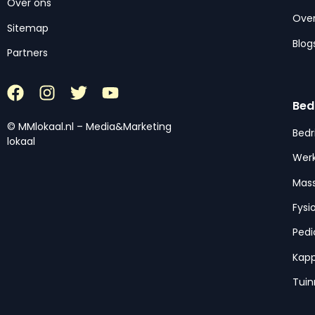
Over ons
Over
Sitemap
Blog
Partners
Bed
© MMlokaal.nl – Media&Marketing
Bedr
lokaal
Werk
Mas
Fysi
Pedi
Kap
Tui