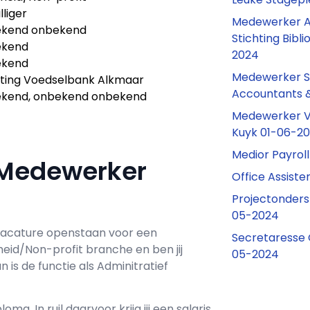
illiger
Medewerker Ad
kend onbekend
Stichting Bib
ekend
2024
ekend
Medewerker Sa
hting Voedselbank Alkmaar
Accountants &
kend, onbekend onbekend
Medewerker V
Kuyk 01-06-2
Medior Payrol
f Medewerker
Office Assist
Projectonders
05-2024
acature openstaan voor een
Secretaresse
erheid/Non-profit branche en ben jij
05-2024
 is de functie als
Adminitratief
loma. In ruil daarvoor krijg jij een salaris