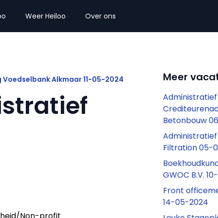
oo
Weer Heiloo
Over ons
Meer vacat
g Voedselbank Alkmaar 11-05-2024
tratief
Administratie
Crediteurenad
Betonbouw 0
Administratie
Filtration 05
Boekhoudkund
GWOC B.V. 10
Front officem
14-05-2024
heid/Non-profit
Leuke Stagepl