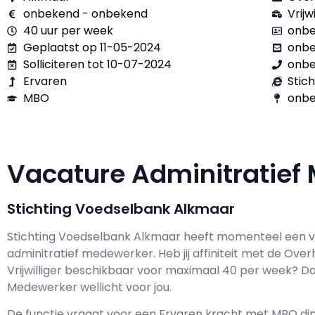
onbekend - onbekend
Vrijw
40 uur per week
onbe
Geplaatst op 11-05-2024
onb
Solliciteren tot 10-07-2024
onb
Ervaren
Stic
MBO
onbe
Vacature Adminitratie
Stichting Voedselbank Alkmaar
Stichting Voedselbank Alkmaar h
eeft momenteel een v
adminitratief medewerker
. Heb jij affiniteit met de Ov
Vrijwilliger
beschikbaar voor maximaal
40 per week? Dan
Medewerker wellicht voor jou.
De functie vraagt voor een
Ervaren kracht met
MBO
dip