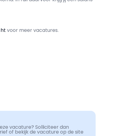
cht
voor meer vacatures.
ze vacature? Solliciteer dan
ef of bekijk de vacature op de site